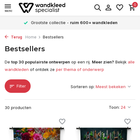
0
MENU
Grootste collectie -
ruim 600+ wandkleden
Terug
Home
Bestsellers
Bestsellers
De
top 30 populairste ontwerpen
op een rij.
Meer zien?
Bekijk
alle
wandkleden
of ontdek ze
per thema of onderwerp
Filter
Sorteren op:
Toon:
30 producten