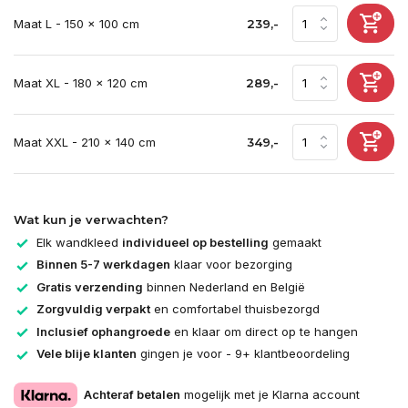
Maat L - 150 x 100 cm
239,-
Maat XL - 180 x 120 cm
289,-
Maat XXL - 210 x 140 cm
349,-
Wat kun je verwachten?
Elk wandkleed
individueel op bestelling
gemaakt
Binnen 5-7 werkdagen
klaar voor bezorging
Gratis verzending
binnen Nederland en België
Zorgvuldig verpakt
en comfortabel thuisbezorgd
Inclusief ophangroede
en klaar om direct op te hangen
Vele blije klanten
gingen je voor - 9+ klantbeoordeling
Achteraf betalen
mogelijk met je Klarna account