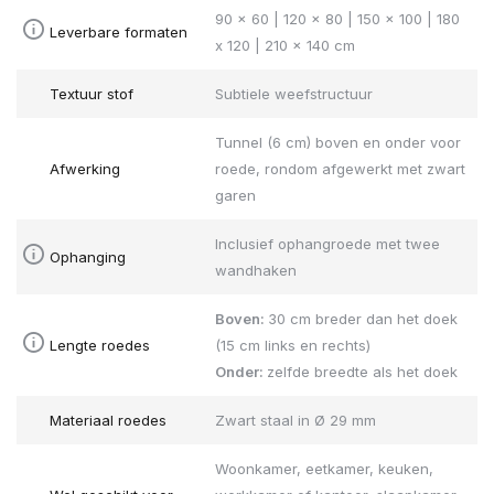
90 x 60 | 120 x 80 | 150 x 100 | 180
Leverbare formaten
x 120 | 210 x 140 cm
Textuur stof
Subtiele weefstructuur
Tunnel (6 cm) boven en onder voor
Afwerking
roede, rondom afgewerkt met zwart
garen
Inclusief ophangroede met twee
Ophanging
wandhaken
Boven:
30 cm breder dan het doek
Lengte roedes
(15 cm links en rechts)
Onder:
zelfde breedte als het doek
Materiaal roedes
Zwart staal in Ø 29 mm
Woonkamer, eetkamer, keuken,