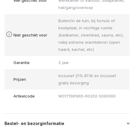
Wel geschikt voor
werkkamer of kantoor, slaapkamer,
hal/gang/overloop
Buiten/in de tuin, bij fornuis of
kookplaat, in vochtige ruimte
Niet geschikt voor
(badkamer, zwembad, sauna, etc),
nabij extreme warmtebron (open
haard, kachel, etc)
Garantie
2 jaar
Inclusief 21% BTW en inclusief
Prijzen
gratis bezorging
Artikelcode
W0171581965-R0302-S090060
Bestel- en bezorginformatie