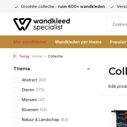
eden
Verschillende formaten -
altijd een passende maat
Alle wandkleden
Wandkleden per thema
Populai
Terug
Home
Collectie
Col
Thema
Abstract
(60)
648 prod
Dieren
(175)
Mensen
(41)
Bloemen
(64)
Natuur & Landschap
(84)