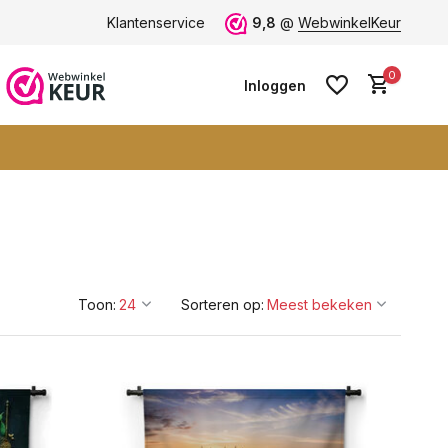
 -
ruim 600+ wandkleden
Klantenservice
9,8
@
WebwinkelKeur
0
Inloggen
Account aanmaken
Account aanmaken
Toon:
Sorteren op: