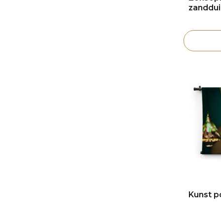
zanddu
Kunst p