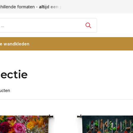
Vele blije klanten -
klantbeoordeling 9+
Grootste collectie
re wandkleden
lectie
ucten