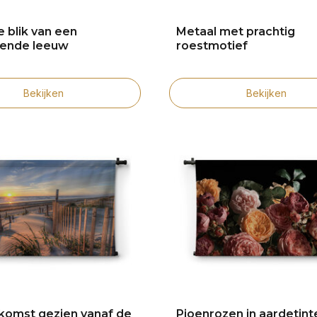
 blik van een
Metaal met prachtig
rende leeuw
roestmotief
Bekijken
Bekijken
omst gezien vanaf de
Pioenrozen in aardetint