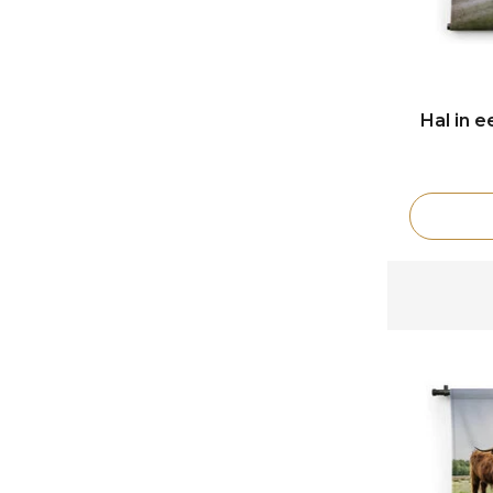
Hal in e
Vele blije klanten -
klantbeoordeling 9+