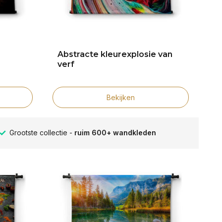
Abstracte kleurexplosie van
verf
Bekijken
Verschillende formaten -
altijd een passende maat