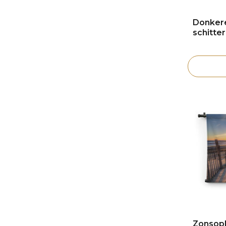
Donkere
schitte
Zonsopk