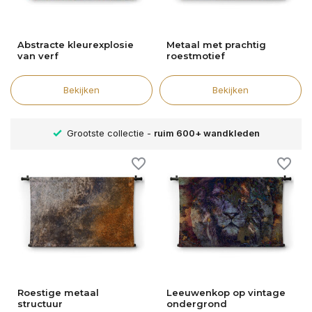
Abstracte kleurexplosie
Metaal met prachtig
van verf
roestmotief
Bekijken
Bekijken
n
Verschillende formaten -
altijd een passende maat
Roestige metaal
Leeuwenkop op vintage
structuur
ondergrond