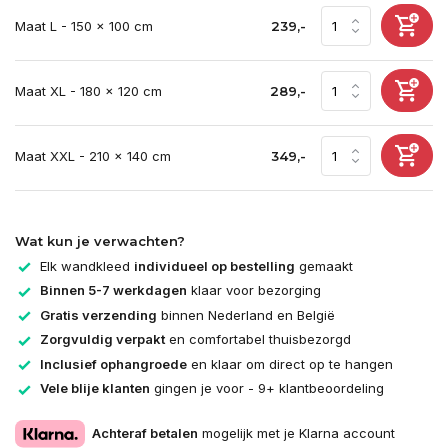
Maat L - 150 x 100 cm
239,-
Maat XL - 180 x 120 cm
289,-
Maat XXL - 210 x 140 cm
349,-
Wat kun je verwachten?
Elk wandkleed
individueel op bestelling
gemaakt
Binnen 5-7 werkdagen
klaar voor bezorging
Gratis verzending
binnen Nederland en België
Zorgvuldig verpakt
en comfortabel thuisbezorgd
Inclusief ophangroede
en klaar om direct op te hangen
Vele blije klanten
gingen je voor - 9+ klantbeoordeling
Achteraf betalen
mogelijk met je Klarna account