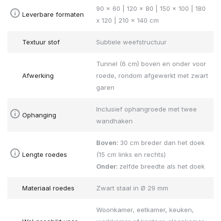
90 x 60 | 120 x 80 | 150 x 100 | 180
Leverbare formaten
x 120 | 210 x 140 cm
Textuur stof
Subtiele weefstructuur
Tunnel (6 cm) boven en onder voor
Afwerking
roede, rondom afgewerkt met zwart
garen
Inclusief ophangroede met twee
Ophanging
wandhaken
Boven:
30 cm breder dan het doek
Lengte roedes
(15 cm links en rechts)
Onder:
zelfde breedte als het doek
Materiaal roedes
Zwart staal in Ø 29 mm
Woonkamer, eetkamer, keuken,