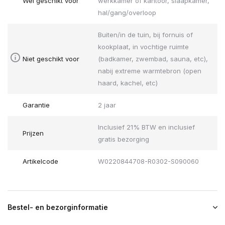
Wel geschikt voor
werkkamer of kantoor, slaapkamer,
hal/gang/overloop
Buiten/in de tuin, bij fornuis of
kookplaat, in vochtige ruimte
Niet geschikt voor
(badkamer, zwembad, sauna, etc),
nabij extreme warmtebron (open
haard, kachel, etc)
Garantie
2 jaar
Inclusief 21% BTW en inclusief
Prijzen
gratis bezorging
Artikelcode
W0220844708-R0302-S090060
Bestel- en bezorginformatie