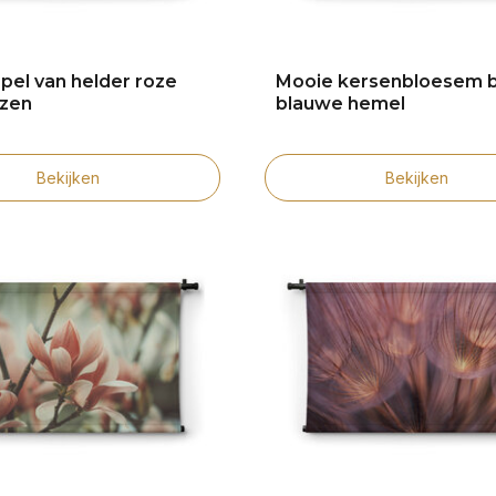
el van helder roze
Mooie kersenbloesem b
ozen
blauwe hemel
Bekijken
Bekijken