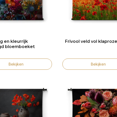
 en kleurrijk
Frivool veld vol klaproz
d bloemboeket
Bekijken
Bekijken