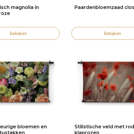
sch magnolia in
Paardenbloemzaad clo
roze
Bekijken
Bekijken
leurige bloemen en
Stilistische veld met ro
tustakken
klaprozen