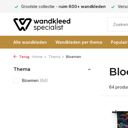
eden
Verschillende formaten -
altijd een passende maat
Alle wandkleden
Wandkleden per thema
Populai
Terug
Home
Thema
Bloemen
Bl
Thema
Bloemen
(64)
64 produ