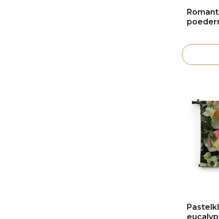
Romanti
poeder
Pastelk
eucalyp