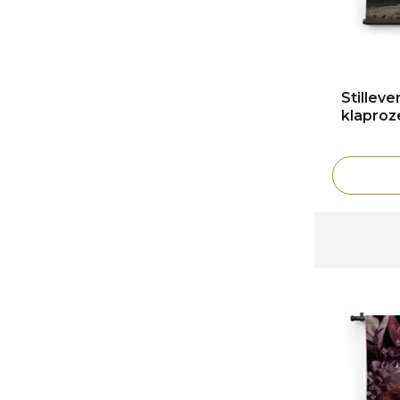
Stillev
klaproz
Vele blije klanten -
klantbeoordeling 9+