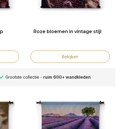
op
Roze bloemen in vintage stijl
Bekijken
Verschillende formaten -
altijd een passende maat