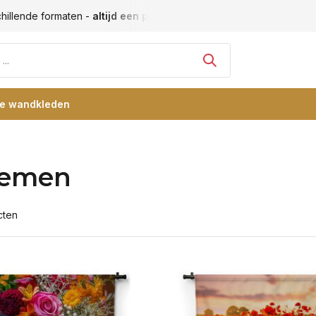
Vele blije klanten -
klantbeoordeling 9+
Grootste collectie
re wandkleden
oemen
cten