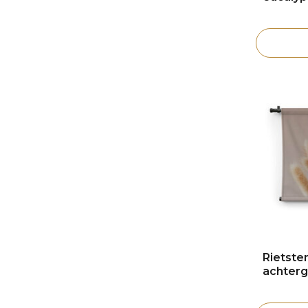
Rietste
achter