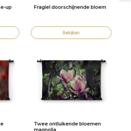
se-up
Fragiel doorschijnende bloem
Bekijken
de
Twee ontluikende bloemen
magnolia