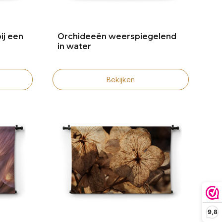
ij een
Orchideeën weerspiegelend
in water
Bekijken
9,8