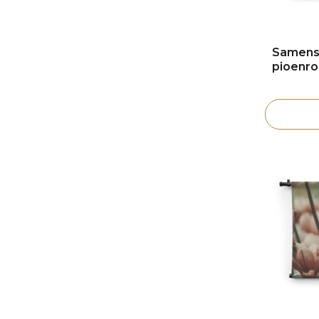
Samensp
pioenr