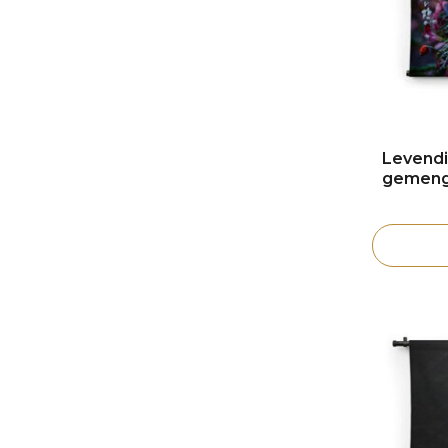
Levendig
gemeng