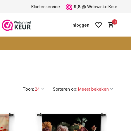
 -
ruim 600+ wandkleden
Klantenservice
9,8
@
WebwinkelKeur
0
Inloggen
Account aanmaken
Account aanmaken
Toon:
Sorteren op: