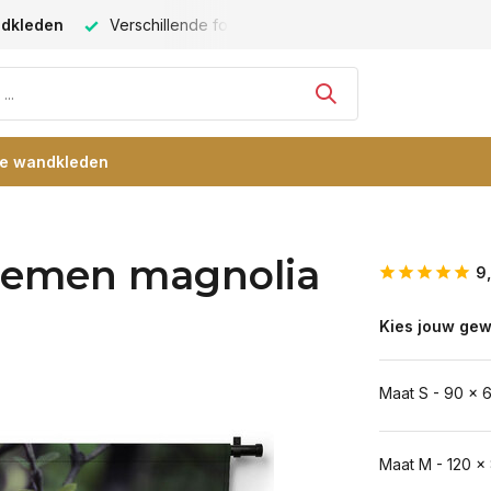
ndkleden
Verschillende formaten -
altijd een passende maat
re wandkleden
oemen magnolia
9
Kies jouw gew
Maat S - 90 x 
Maat M - 120 x