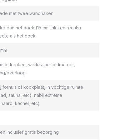
roede met twee wandhaken
er dan het doek (15 cm links en rechts)
edte als het doek
9 mm
er, keuken, werkkamer of kantoor,
ang/overloop
ij fornuis of kookplaat, in vochtige ruimte
d, sauna, etc), nabij extreme
haard, kachel, etc)
en inclusief gratis bezorging