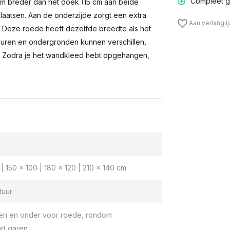
Compleet g
m breder dan het doek (15 cm aan beide
laatsen. Aan de onderzijde zorgt een extra
Aan verlangli
n. Deze roede heeft dezelfde breedte als het
muren en ondergronden kunnen verschillen,
 Zodra je het wandkleed hebt opgehangen,
| 150 x 100 | 180 x 120 | 210 x 140 cm
tuur
en en onder voor roede, rondom
rt garen