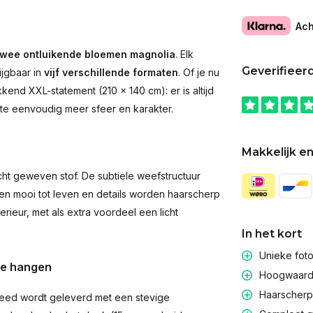
Ach
wee ontluikende bloemen magnolia
. Elk
Geverifieer
ijgbaar in
vijf verschillende formaten
. Of je nu
end XXL-statement (210 × 140 cm): er is altijd
imte eenvoudig meer sfeer en karakter.
Makkelijk en
t geweven stof. De subtiele weefstructuur
men mooi tot leven en details worden haarscherp
rieur, met als extra voordeel een licht
In het kort
Unieke fot
te hangen
Hoogwaardig
Haarscherpe
eed wordt geleverd met een stevige