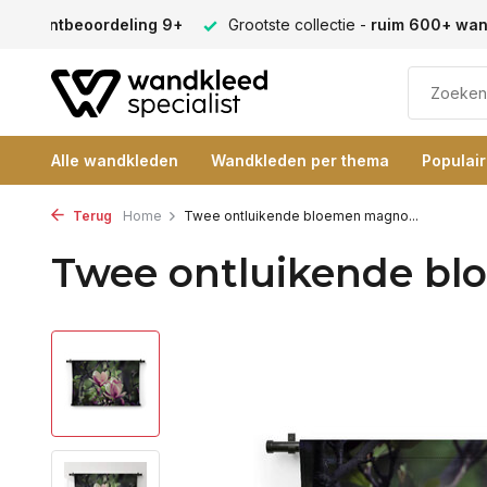
en -
klantbeoordeling 9+
Grootste collectie -
ruim 600+ wa
Alle wandkleden
Wandkleden per thema
Populai
Terug
Home
Twee ontluikende bloemen magno...
Twee ontluikende bl