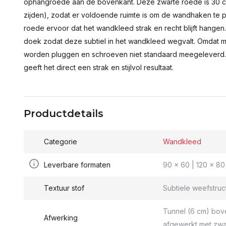
ophangroede aan de bovenkant. Deze zwarte roede is 30 c
zijden), zodat er voldoende ruimte is om de wandhaken te p
roede ervoor dat het wandkleed strak en recht blijft hange
doek zodat deze subtiel in het wandkleed wegvalt. Omdat 
worden pluggen en schroeven niet standaard meegeleverd.
geeft het direct een strak en stijlvol resultaat.
Productdetails
Categorie
Wandkleed
Leverbare formaten
90 x 60 | 120 x 80 
Textuur stof
Subtiele weefstruc
Tunnel (6 cm) bov
Afwerking
afgewerkt met zwa