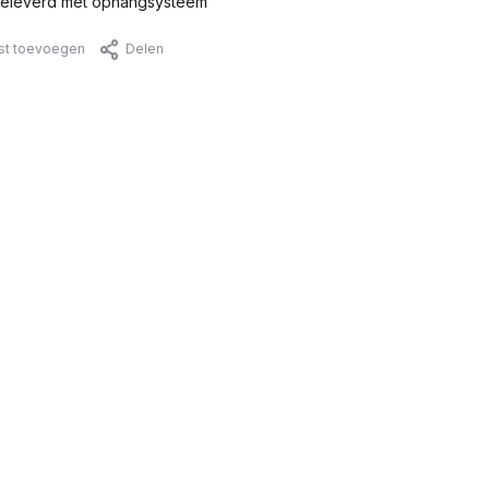
eleverd met ophangsysteem
jst toevoegen
Delen