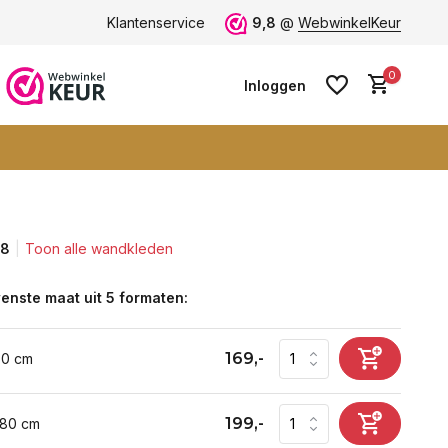
Vele blije klanten -
Klantenservice
klantbeoordeling 9+
9,8
@
WebwinkelKeur
0
Inloggen
,8
Toon alle wandkleden
Account aanmaken
Account aanmaken
enste maat uit 5 formaten:
169,-
60 cm
199,-
 80 cm