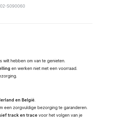
302-S090060
is wilt hebben om van te genieten.
lling
en werken niet met een voorraad.
ezorging.
erland en België
.
 een zorgvuldige bezorging te garanderen.
ief track en trace
voor het volgen van je