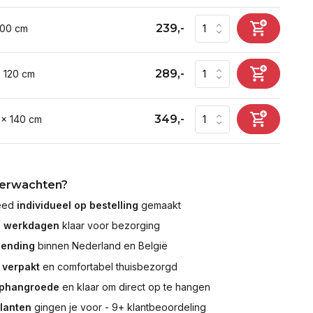
239,-
100 cm
289,-
x 120 cm
349,-
 x 140 cm
verwachten?
leed
individueel op bestelling
gemaakt
7 werkdagen
klaar voor bezorging
zending
binnen Nederland en België
 verpakt
en comfortabel thuisbezorgd
ophangroede
en klaar om direct op te hangen
klanten
gingen je voor - 9+ klantbeoordeling