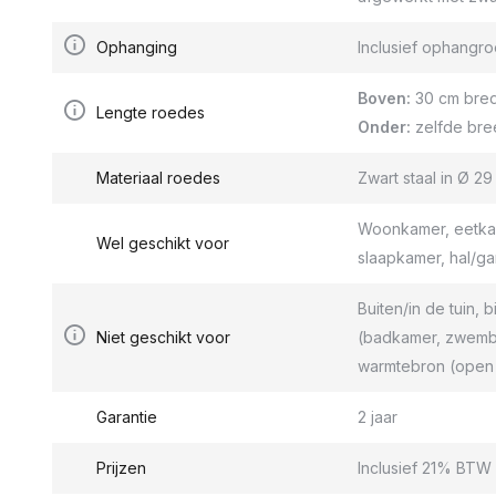
Ophanging
Inclusief ophang
Boven:
30 cm bred
Lengte roedes
Onder:
zelfde bre
Materiaal roedes
Zwart staal in Ø 2
Woonkamer, eetkam
Wel geschikt voor
slaapkamer, hal/g
Buiten/in de tuin, b
Niet geschikt voor
(badkamer, zwemba
warmtebron (open 
Garantie
2 jaar
Prijzen
Inclusief 21% BTW 