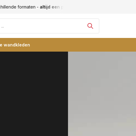
Vele blije klanten -
klantbeoordeling 9+
Grootste collectie
re wandkleden