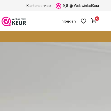
 -
ruim 600+ wandkleden
Klantenservice
9,8
@
WebwinkelKeur
0
Inloggen
Account aanmaken
Account aanmaken