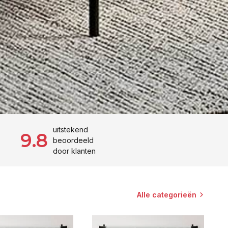
uitstekend
9.8
beoordeeld
door klanten
Alle categorieën