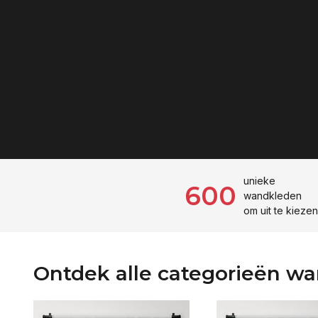
unieke
600
wandkleden
om uit te kieze
Ontdek alle categorieën w