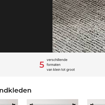
verschillende
5
formaten
n
van klein tot groot
andkleden