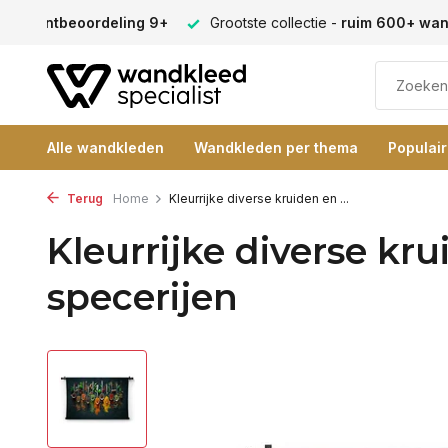
en -
klantbeoordeling 9+
Grootste collectie -
ruim 600+ wa
Alle wandkleden
Wandkleden per thema
Populai
Terug
Home
Kleurrijke diverse kruiden en ...
Kleurrijke diverse kr
specerijen