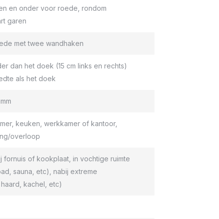
en en onder voor roede, rondom
rt garen
roede met twee wandhaken
er dan het doek (15 cm links en rechts)
edte als het doek
9 mm
er, keuken, werkkamer of kantoor,
ang/overloop
ij fornuis of kookplaat, in vochtige ruimte
d, sauna, etc), nabij extreme
haard, kachel, etc)