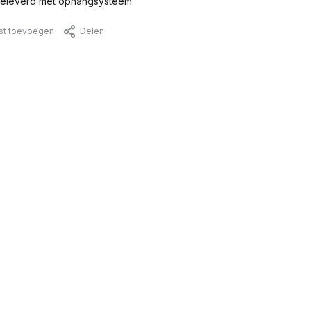
eleverd met ophangsysteem
jst toevoegen
Delen