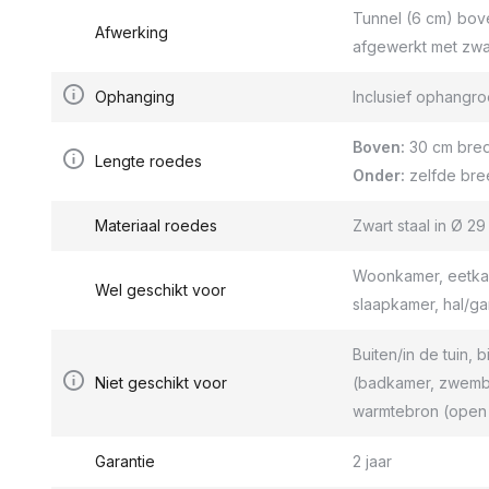
Tunnel (6 cm) bov
Afwerking
afgewerkt met zwa
Ophanging
Inclusief ophang
Boven:
30 cm bred
Lengte roedes
Onder:
zelfde bre
Materiaal roedes
Zwart staal in Ø 2
Woonkamer, eetkam
Wel geschikt voor
slaapkamer, hal/g
Buiten/in de tuin, b
Niet geschikt voor
(badkamer, zwemba
warmtebron (open 
Garantie
2 jaar