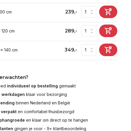
239,-
100 cm
289,-
x 120 cm
349,-
 x 140 cm
verwachten?
leed
individueel op bestelling
gemaakt
7 werkdagen
klaar voor bezorging
zending
binnen Nederland en België
 verpakt
en comfortabel thuisbezorgd
ophangroede
en klaar om direct op te hangen
klanten
gingen je voor - 9+ klantbeoordeling