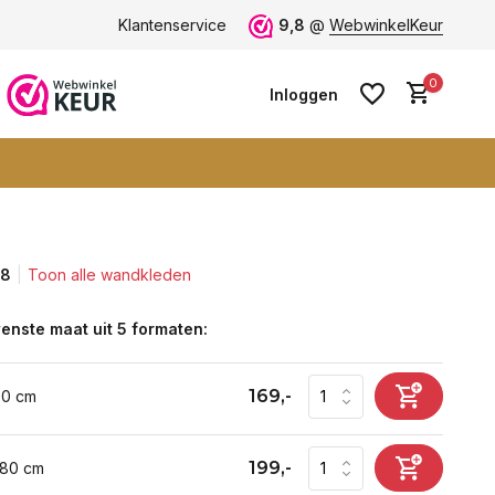
Vele blije klanten -
Klantenservice
klantbeoordeling 9+
9,8
@
WebwinkelKeur
0
Inloggen
,8
Toon alle wandkleden
Account aanmaken
Account aanmaken
enste maat uit 5 formaten:
169,-
60 cm
199,-
 80 cm