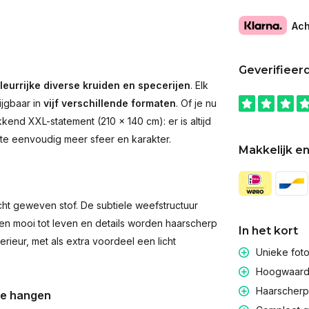
Ach
Geverifieer
leurrijke diverse kruiden en specerijen
. Elk
ijgbaar in
vijf verschillende formaten
. Of je nu
end XXL-statement (210 × 140 cm): er is altijd
imte eenvoudig meer sfeer en karakter.
Makkelijk en
t geweven stof. De subtiele weefstructuur
men mooi tot leven en details worden haarscherp
In het kort
rieur, met als extra voordeel een licht
Unieke fot
Hoogwaardig
Haarscherpe
te hangen