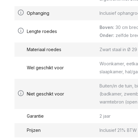
Ophanging
Inclusief ophang
Boven:
30 cm bred
Lengte roedes
Onder:
zelfde bre
Materiaal roedes
Zwart staal in Ø 2
Woonkamer, eetkam
Wel geschikt voor
slaapkamer, hal/g
Buiten/in de tuin, b
Niet geschikt voor
(badkamer, zwemba
warmtebron (open 
Garantie
2 jaar
Prijzen
Inclusief 21% BTW 