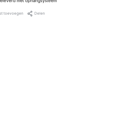
eleverd met ophangsysteem
jst toevoegen
Delen