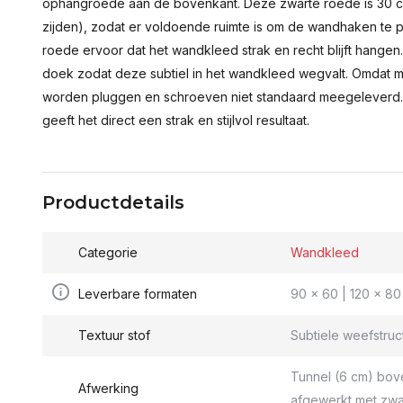
ophangroede aan de bovenkant. Deze zwarte roede is 30 c
zijden), zodat er voldoende ruimte is om de wandhaken te p
roede ervoor dat het wandkleed strak en recht blijft hange
doek zodat deze subtiel in het wandkleed wegvalt. Omdat 
worden pluggen en schroeven niet standaard meegeleverd.
geeft het direct een strak en stijlvol resultaat.
Productdetails
Categorie
Wandkleed
Leverbare formaten
90 x 60 | 120 x 80 
Textuur stof
Subtiele weefstruc
Tunnel (6 cm) bov
Afwerking
afgewerkt met zwa