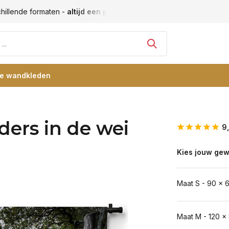
hillende formaten -
altijd een passende maat
Vele blije klan
re wandkleden
ders in de wei
9
Kies jouw gew
Maat S - 90 x 
Maat M - 120 x