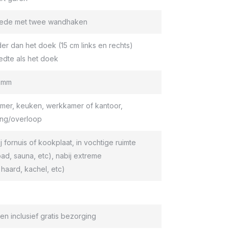
roede met twee wandhaken
er dan het doek (15 cm links en rechts)
edte als het doek
9 mm
er, keuken, werkkamer of kantoor,
ang/overloop
ij fornuis of kookplaat, in vochtige ruimte
d, sauna, etc), nabij extreme
haard, kachel, etc)
en inclusief gratis bezorging