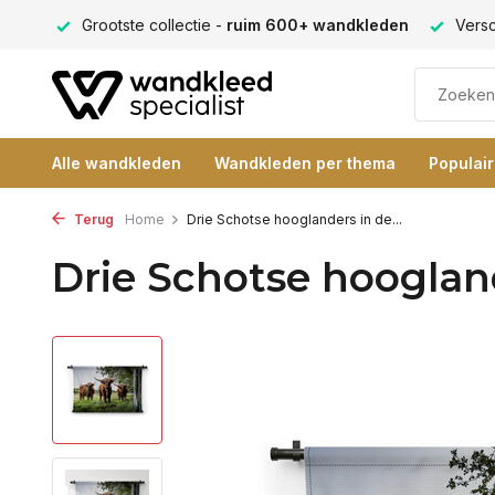
ng 9+
Grootste collectie -
ruim 600+ wandkleden
Versc
Alle wandkleden
Wandkleden per thema
Populai
Terug
Home
Drie Schotse hooglanders in de...
Drie Schotse hooglan