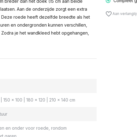
Compleet g
m breder dan het doek (15 cm aan beide
laatsen. Aan de onderzijde zorgt een extra
Aan verlangli
n. Deze roede heeft dezelfde breedte als het
muren en ondergronden kunnen verschillen,
 Zodra je het wandkleed hebt opgehangen,
| 150 x 100 | 180 x 120 | 210 x 140 cm
tuur
en en onder voor roede, rondom
rt garen