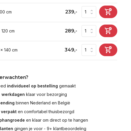
239,-
100 cm
289,-
x 120 cm
349,-
 x 140 cm
verwachten?
leed
individueel op bestelling
gemaakt
7 werkdagen
klaar voor bezorging
zending
binnen Nederland en België
 verpakt
en comfortabel thuisbezorgd
ophangroede
en klaar om direct op te hangen
klanten
gingen je voor - 9+ klantbeoordeling