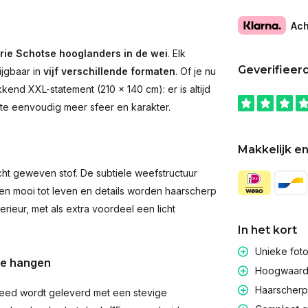
Ach
rie Schotse hooglanders in de wei
. Elk
Geverifieer
ijgbaar in
vijf verschillende formaten
. Of je nu
end XXL-statement (210 × 140 cm): er is altijd
imte eenvoudig meer sfeer en karakter.
Makkelijk en
t geweven stof. De subtiele weefstructuur
men mooi tot leven en details worden haarscherp
rieur, met als extra voordeel een licht
In het kort
Unieke fot
te hangen
Hoogwaardig
Haarscherpe
eed wordt geleverd met een stevige