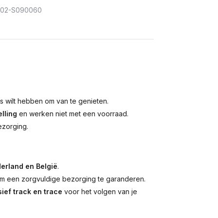
302-S090060
is wilt hebben om van te genieten.
lling
en werken niet met een voorraad.
ezorging.
erland en België
.
 een zorgvuldige bezorging te garanderen.
ief track en trace
voor het volgen van je