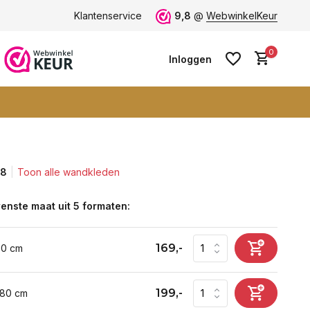
ten -
klantbeoordeling 9+
Klantenservice
Grootste collectie -
9,8
@
WebwinkelKeur
ruim 600+ wa
0
Inloggen
,8
Toon alle wandkleden
Account aanmaken
Account aanmaken
enste maat uit 5 formaten:
169,-
60 cm
199,-
 80 cm