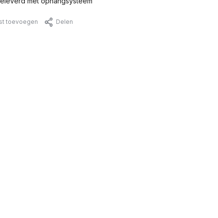
eleverd met ophangsysteem
jst toevoegen
Delen