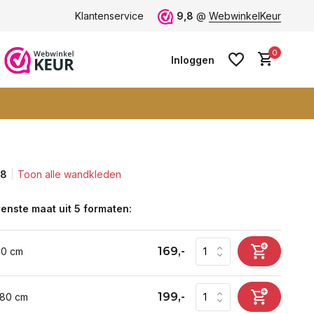
ten -
klantbeoordeling 9+
Klantenservice
Grootste collectie -
9,8
@
WebwinkelKeur
ruim 600+ wa
0
Inloggen
,8
Toon alle wandkleden
Account aanmaken
Account aanmaken
enste maat uit 5 formaten:
169,-
60 cm
199,-
 80 cm