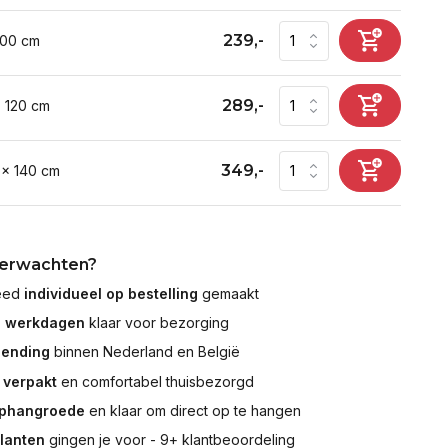
239,-
100 cm
289,-
x 120 cm
349,-
 x 140 cm
verwachten?
leed
individueel op bestelling
gemaakt
7 werkdagen
klaar voor bezorging
zending
binnen Nederland en België
 verpakt
en comfortabel thuisbezorgd
ophangroede
en klaar om direct op te hangen
klanten
gingen je voor - 9+ klantbeoordeling