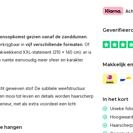
Ach
Geverifieer
onsopkomst gezien vanaf de zandduinen
.
rkrijgbaar in
vijf verschillende formaten
. Of
rukwekkend XXL-statement (210 × 140 cm): er is
ke ruimte eenvoudig meer sfeer en karakter.
Makkelijk en
t geweven stof. De subtiele weefstructuur
men mooi tot leven en details worden haarscherp
In het kort
rieur, met als extra voordeel een licht
Unieke fot
Hoogwaardig
Haarscherpe
te hangen