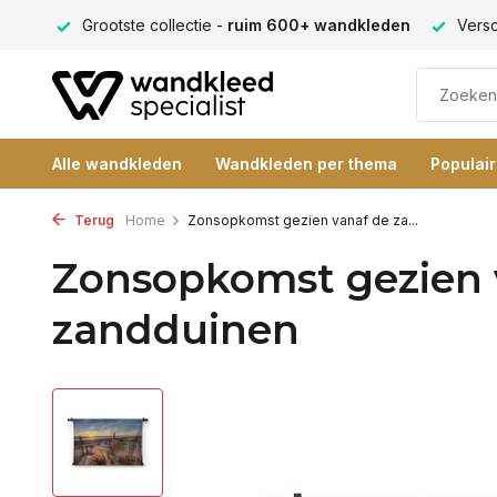
ng 9+
Grootste collectie -
ruim 600+ wandkleden
Versc
Alle wandkleden
Wandkleden per thema
Populai
Terug
Home
Zonsopkomst gezien vanaf de za...
Zonsopkomst gezien 
zandduinen