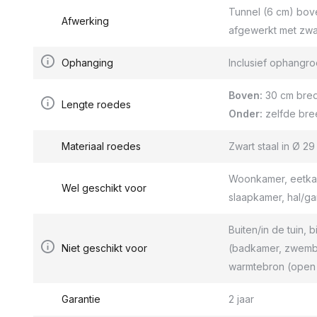
Tunnel (6 cm) bov
Afwerking
afgewerkt met zwa
Ophanging
Inclusief ophang
Boven:
30 cm bred
Lengte roedes
Onder:
zelfde bre
Materiaal roedes
Zwart staal in Ø 2
Woonkamer, eetkam
Wel geschikt voor
slaapkamer, hal/g
Buiten/in de tuin, b
Niet geschikt voor
(badkamer, zwemba
warmtebron (open 
Garantie
2 jaar