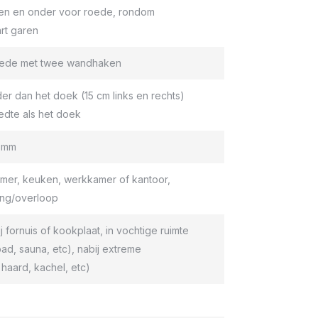
en en onder voor roede, rondom
rt garen
roede met twee wandhaken
er dan het doek (15 cm links en rechts)
edte als het doek
9 mm
er, keuken, werkkamer of kantoor,
ang/overloop
ij fornuis of kookplaat, in vochtige ruimte
d, sauna, etc), nabij extreme
haard, kachel, etc)