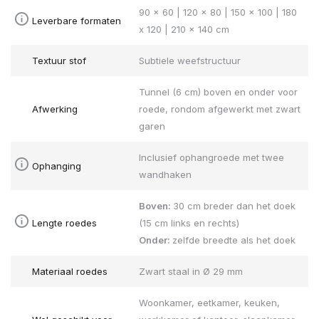
90 x 60 | 120 x 80 | 150 x 100 | 180
Leverbare formaten
x 120 | 210 x 140 cm
Textuur stof
Subtiele weefstructuur
Tunnel (6 cm) boven en onder voor
Afwerking
roede, rondom afgewerkt met zwart
garen
Inclusief ophangroede met twee
Ophanging
wandhaken
Boven:
30 cm breder dan het doek
Lengte roedes
(15 cm links en rechts)
Onder:
zelfde breedte als het doek
Materiaal roedes
Zwart staal in Ø 29 mm
Woonkamer, eetkamer, keuken,