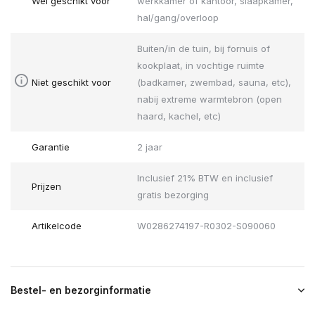
Wel geschikt voor
werkkamer of kantoor, slaapkamer,
hal/gang/overloop
Buiten/in de tuin, bij fornuis of
kookplaat, in vochtige ruimte
Niet geschikt voor
(badkamer, zwembad, sauna, etc),
nabij extreme warmtebron (open
haard, kachel, etc)
Garantie
2 jaar
Inclusief 21% BTW en inclusief
Prijzen
gratis bezorging
Artikelcode
W0286274197-R0302-S090060
Bestel- en bezorginformatie