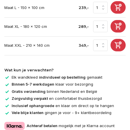
Maat L - 150 x 100 cm
239,-
Maat XL - 180 x 120 cm
289,-
Maat XXL - 210 x 140 cm
349,-
Wat kun je verwachten?
Elk wandkleed
individueel op bestelling
gemaakt
Binnen 5-7 werkdagen
klaar voor bezorging
Gratis verzending
binnen Nederland en België
Zorgvuldig verpakt
en comfortabel thuisbezorgd
Inclusief ophangroede
en klaar om direct op te hangen
Vele blije klanten
gingen je voor - 9+ klantbeoordeling
Achteraf betalen
mogelijk met je Klarna account