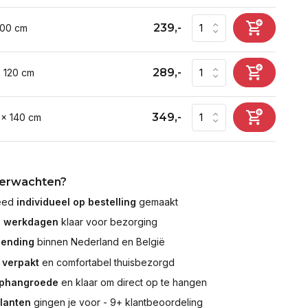
239,-
100 cm
289,-
x 120 cm
349,-
 x 140 cm
verwachten?
leed
individueel op bestelling
gemaakt
7 werkdagen
klaar voor bezorging
zending
binnen Nederland en België
 verpakt
en comfortabel thuisbezorgd
ophangroede
en klaar om direct op te hangen
klanten
gingen je voor - 9+ klantbeoordeling