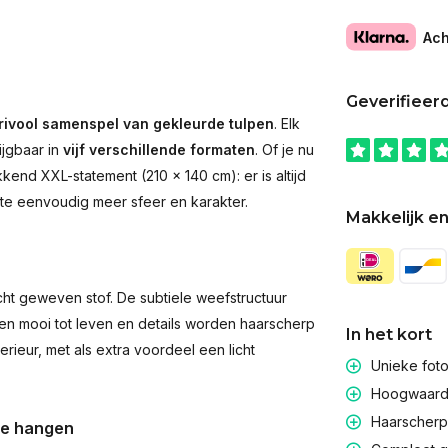
Ach
Geverifieer
rivool samenspel van gekleurde tulpen
. Elk
ijgbaar in
vijf verschillende formaten
. Of je nu
end XXL-statement (210 × 140 cm): er is altijd
imte eenvoudig meer sfeer en karakter.
Makkelijk en
t geweven stof. De subtiele weefstructuur
men mooi tot leven en details worden haarscherp
In het kort
rieur, met als extra voordeel een licht
Unieke fot
Hoogwaardig
Haarscherpe
te hangen