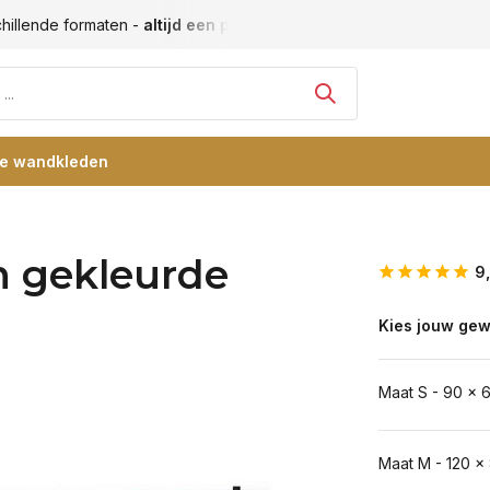
hillende formaten -
altijd een passende maat
Vele blije klan
re wandkleden
n gekleurde
9
Kies jouw gew
Maat S - 90 x 
Maat M - 120 x