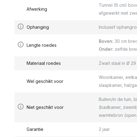
Tunnel (6 cm) bov
Afwerking
afgewerkt met zwa
Ophanging
Inclusief ophang
Boven:
30 cm bred
Lengte roedes
Onder:
zelfde bre
Materiaal roedes
Zwart staal in Ø 2
Woonkamer, eetkam
Wel geschikt voor
slaapkamer, hal/g
Buiten/in de tuin, b
Niet geschikt voor
(badkamer, zwemba
warmtebron (open 
Garantie
2 jaar