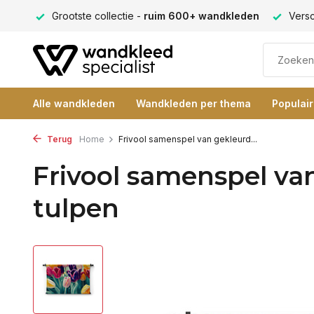
ng 9+
Grootste collectie -
ruim 600+ wandkleden
Versc
Alle wandkleden
Wandkleden per thema
Populai
Terug
Home
Frivool samenspel van gekleurd...
Frivool samenspel va
tulpen