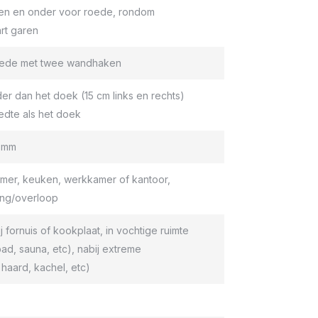
en en onder voor roede, rondom
rt garen
roede met twee wandhaken
er dan het doek (15 cm links en rechts)
edte als het doek
9 mm
er, keuken, werkkamer of kantoor,
ang/overloop
ij fornuis of kookplaat, in vochtige ruimte
d, sauna, etc), nabij extreme
haard, kachel, etc)