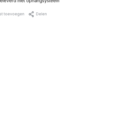
eleverd met ophangsysteem
jst toevoegen
Delen