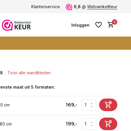
ten -
klantbeoordeling 9+
Klantenservice
Grootste collectie -
9,8
@
WebwinkelKeur
ruim 600+ wa
0
Inloggen
,8
Toon alle wandkleden
Account aanmaken
Account aanmaken
enste maat uit 5 formaten:
169,-
60 cm
199,-
 80 cm