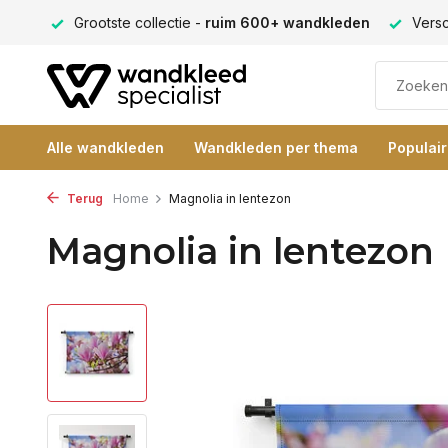
ng 9+
Grootste collectie -
ruim 600+ wandkleden
Versc
Alle wandkleden
Wandkleden per thema
Populai
Terug
Home
Magnolia in lentezon
Magnolia in lentezon