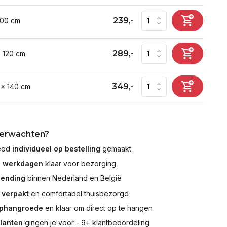
239,-
100 cm
289,-
x 120 cm
349,-
 x 140 cm
verwachten?
leed
individueel op bestelling
gemaakt
7 werkdagen
klaar voor bezorging
zending
binnen Nederland en België
 verpakt
en comfortabel thuisbezorgd
ophangroede
en klaar om direct op te hangen
klanten
gingen je voor - 9+ klantbeoordeling