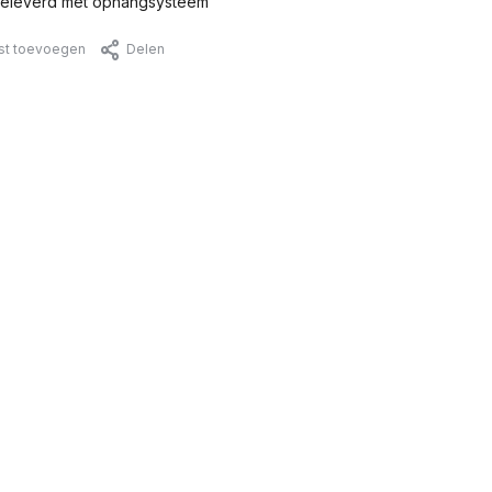
eleverd met ophangsysteem
jst toevoegen
Delen