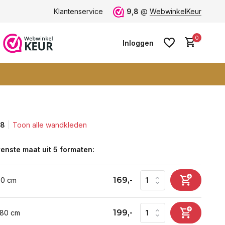
ten -
klantbeoordeling 9+
Klantenservice
Grootste collectie -
9,8
@
WebwinkelKeur
ruim 600+ wa
0
Inloggen
,8
Toon alle wandkleden
Account aanmaken
Account aanmaken
enste maat uit 5 formaten:
169,-
60 cm
199,-
 80 cm