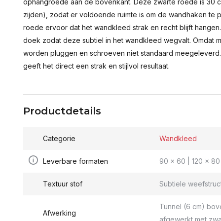
ophangroede aan de bovenkant. Deze zwarte roede is 30 c
zijden), zodat er voldoende ruimte is om de wandhaken te p
roede ervoor dat het wandkleed strak en recht blijft hange
doek zodat deze subtiel in het wandkleed wegvalt. Omdat 
worden pluggen en schroeven niet standaard meegeleverd.
geeft het direct een strak en stijlvol resultaat.
Productdetails
Categorie
Wandkleed
Leverbare formaten
90 x 60 | 120 x 80 
Textuur stof
Subtiele weefstruc
Tunnel (6 cm) bov
Afwerking
afgewerkt met zwa