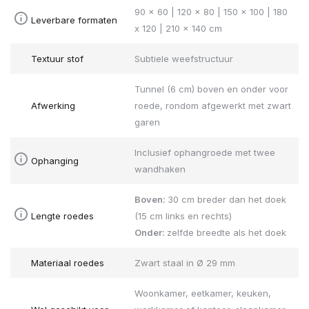
90 x 60 | 120 x 80 | 150 x 100 | 180
Leverbare formaten
x 120 | 210 x 140 cm
Textuur stof
Subtiele weefstructuur
Tunnel (6 cm) boven en onder voor
Afwerking
roede, rondom afgewerkt met zwart
garen
Inclusief ophangroede met twee
Ophanging
wandhaken
Boven:
30 cm breder dan het doek
Lengte roedes
(15 cm links en rechts)
Onder:
zelfde breedte als het doek
Materiaal roedes
Zwart staal in Ø 29 mm
Woonkamer, eetkamer, keuken,