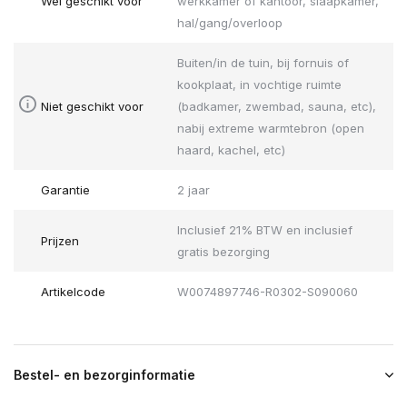
Wel geschikt voor
werkkamer of kantoor, slaapkamer,
hal/gang/overloop
Buiten/in de tuin, bij fornuis of
kookplaat, in vochtige ruimte
Niet geschikt voor
(badkamer, zwembad, sauna, etc),
nabij extreme warmtebron (open
haard, kachel, etc)
Garantie
2 jaar
Inclusief 21% BTW en inclusief
Prijzen
gratis bezorging
Artikelcode
W0074897746-R0302-S090060
Bestel- en bezorginformatie