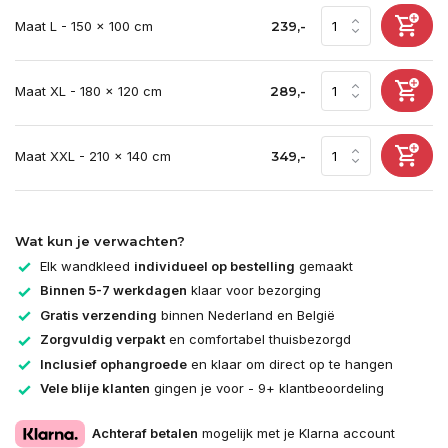
Maat L - 150 x 100 cm
239,-
Maat XL - 180 x 120 cm
289,-
Maat XXL - 210 x 140 cm
349,-
Wat kun je verwachten?
Elk wandkleed
individueel op bestelling
gemaakt
Binnen 5-7 werkdagen
klaar voor bezorging
Gratis verzending
binnen Nederland en België
Zorgvuldig verpakt
en comfortabel thuisbezorgd
Inclusief ophangroede
en klaar om direct op te hangen
Vele blije klanten
gingen je voor - 9+ klantbeoordeling
Achteraf betalen
mogelijk met je Klarna account