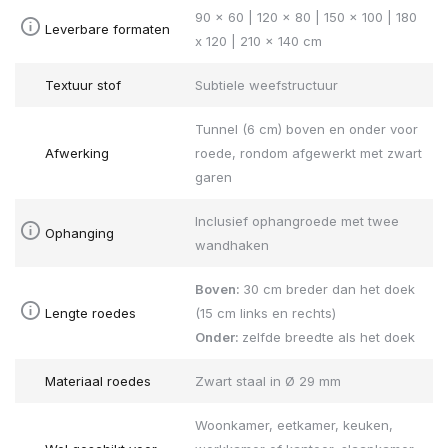
90 x 60 | 120 x 80 | 150 x 100 | 180
Leverbare formaten
x 120 | 210 x 140 cm
Textuur stof
Subtiele weefstructuur
Tunnel (6 cm) boven en onder voor
Afwerking
roede, rondom afgewerkt met zwart
garen
Inclusief ophangroede met twee
Ophanging
wandhaken
Boven:
30 cm breder dan het doek
Lengte roedes
(15 cm links en rechts)
Onder:
zelfde breedte als het doek
Materiaal roedes
Zwart staal in Ø 29 mm
Woonkamer, eetkamer, keuken,