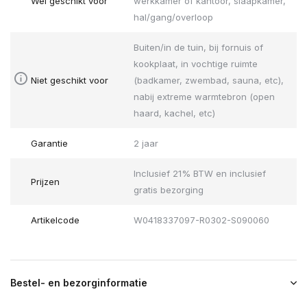
Wel geschikt voor
werkkamer of kantoor, slaapkamer,
hal/gang/overloop
Buiten/in de tuin, bij fornuis of
kookplaat, in vochtige ruimte
Niet geschikt voor
(badkamer, zwembad, sauna, etc),
nabij extreme warmtebron (open
haard, kachel, etc)
Garantie
2 jaar
Inclusief 21% BTW en inclusief
Prijzen
gratis bezorging
Artikelcode
W0418337097-R0302-S090060
Bestel- en bezorginformatie