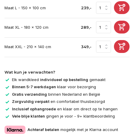
Maat L - 150 x 100 cm
239,-
Maat XL - 180 x 120 cm
289,-
Maat XXL - 210 x 140 cm
349,-
Wat kun je verwachten?
Elk wandkleed
individueel op bestelling
gemaakt
Binnen 5-7 werkdagen
klaar voor bezorging
Gratis verzending
binnen Nederland en België
Zorgvuldig verpakt
en comfortabel thuisbezorgd
Inclusief ophangroede
en klaar om direct op te hangen
Vele blije klanten
gingen je voor - 9+ klantbeoordeling
Achteraf betalen
mogelijk met je Klarna account