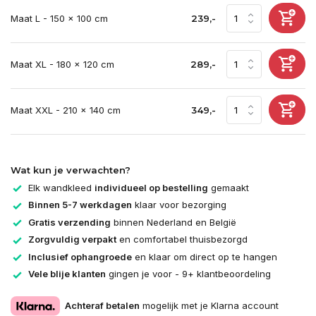
Maat L - 150 x 100 cm
239,-
Maat XL - 180 x 120 cm
289,-
Maat XXL - 210 x 140 cm
349,-
Wat kun je verwachten?
Elk wandkleed
individueel op bestelling
gemaakt
Binnen 5-7 werkdagen
klaar voor bezorging
Gratis verzending
binnen Nederland en België
Zorgvuldig verpakt
en comfortabel thuisbezorgd
Inclusief ophangroede
en klaar om direct op te hangen
Vele blije klanten
gingen je voor - 9+ klantbeoordeling
Achteraf betalen
mogelijk met je Klarna account