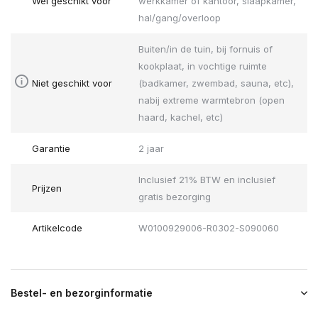
Wel geschikt voor
werkkamer of kantoor, slaapkamer,
hal/gang/overloop
Buiten/in de tuin, bij fornuis of
kookplaat, in vochtige ruimte
Niet geschikt voor
(badkamer, zwembad, sauna, etc),
nabij extreme warmtebron (open
haard, kachel, etc)
Garantie
2 jaar
Inclusief 21% BTW en inclusief
Prijzen
gratis bezorging
Artikelcode
W0100929006-R0302-S090060
Bestel- en bezorginformatie