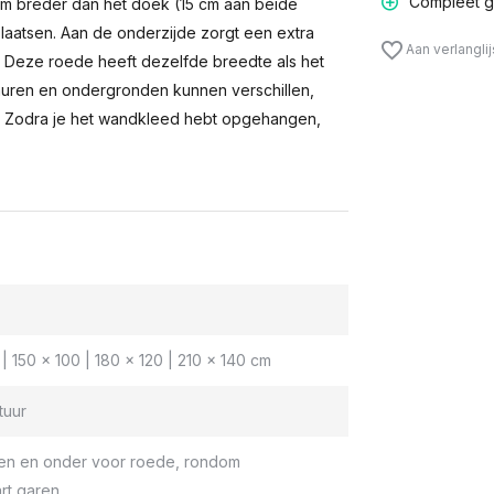
Compleet g
m breder dan het doek (15 cm aan beide
laatsen. Aan de onderzijde zorgt een extra
Aan verlangli
n. Deze roede heeft dezelfde breedte als het
muren en ondergronden kunnen verschillen,
 Zodra je het wandkleed hebt opgehangen,
| 150 x 100 | 180 x 120 | 210 x 140 cm
tuur
en en onder voor roede, rondom
rt garen