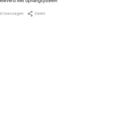
eleverd met ophangsysteem
jst toevoegen
Delen