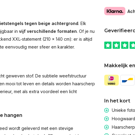
Ach
ietstengels tegen beige achtergrond
. Elk
Geverifieer
ijgbaar in
vijf verschillende formaten
. Of je nu
end XXL-statement (210 × 140 cm): er is altijd
imte eenvoudig meer sfeer en karakter.
Makkelijk en
t geweven stof. De subtiele weefstructuur
men mooi tot leven en details worden haarscherp
rieur, met als extra voordeel een licht
In het kort
Unieke fot
te hangen
Hoogwaardig
Haarscherpe
eed wordt geleverd met een stevige