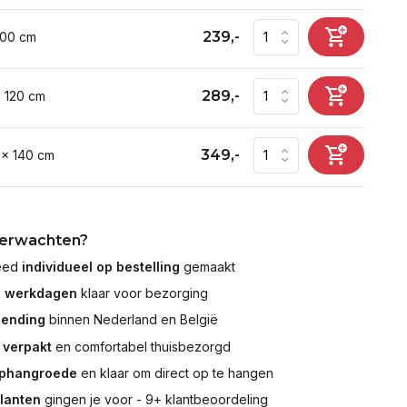
239,-
100 cm
289,-
x 120 cm
349,-
 x 140 cm
verwachten?
leed
individueel op bestelling
gemaakt
7 werkdagen
klaar voor bezorging
zending
binnen Nederland en België
 verpakt
en comfortabel thuisbezorgd
ophangroede
en klaar om direct op te hangen
klanten
gingen je voor - 9+ klantbeoordeling