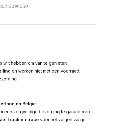
302-S090060
is wilt hebben om van te genieten.
lling
en werken niet met een voorraad.
ezorging.
erland en België
.
 een zorgvuldige bezorging te garanderen.
ief track en trace
voor het volgen van je