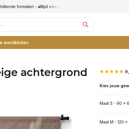
hillende formaten -
altijd een passende maat
Vele blije klan
re wandkleden
eige achtergrond
9
Kies jouw gew
Maat S - 90 x 
Maat M - 120 x