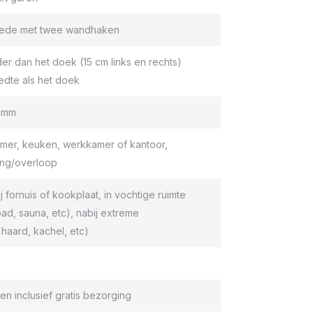
roede met twee wandhaken
er dan het doek (15 cm links en rechts)
edte als het doek
9 mm
er, keuken, werkkamer of kantoor,
ang/overloop
ij fornuis of kookplaat, in vochtige ruimte
d, sauna, etc), nabij extreme
haard, kachel, etc)
en inclusief gratis bezorging