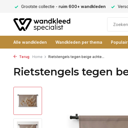
ng 9+
Grootste collectie -
ruim 600+ wandkleden
Versc
Alle wandkleden
Wandkleden per thema
Populai
Terug
Home
Rietstengels tegen beige achte...
Rietstengels tegen b