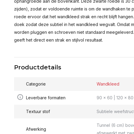
ophangroede aan de bovenkant. Deze zwarte roede is 30 c
zijden), zodat er voldoende ruimte is om de wandhaken te p
roede ervoor dat het wandkleed strak en recht blijft hange
doek zodat deze subtiel in het wandkleed wegvalt. Omdat 
worden pluggen en schroeven niet standaard meegeleverd.
geeft het direct een strak en stijlvol resultaat.
Productdetails
Categorie
Wandkleed
Leverbare formaten
90 x 60 | 120 x 80 
Textuur stof
Subtiele weefstruc
Tunnel (6 cm) bov
Afwerking
afgewerkt met zwa