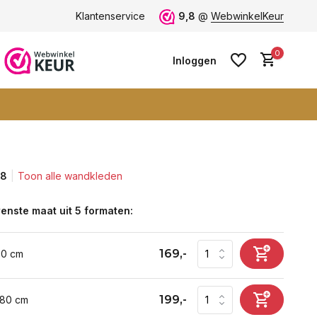
ten -
klantbeoordeling 9+
Klantenservice
Grootste collectie -
9,8
@
WebwinkelKeur
ruim 600+ wa
0
Inloggen
,8
Toon alle wandkleden
Account aanmaken
Account aanmaken
enste maat uit 5 formaten:
169,-
60 cm
199,-
 80 cm