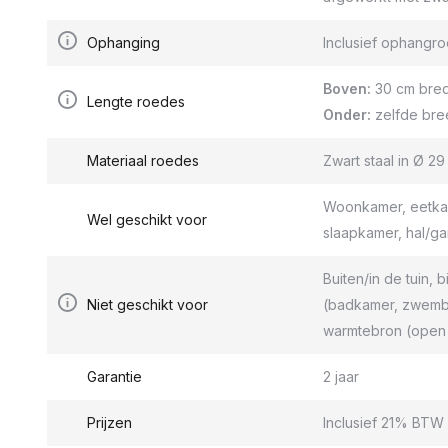
Ophanging
Inclusief ophang
Boven:
30 cm bred
Lengte roedes
Onder:
zelfde bre
Materiaal roedes
Zwart staal in Ø 2
Woonkamer, eetkam
Wel geschikt voor
slaapkamer, hal/g
Buiten/in de tuin, b
Niet geschikt voor
(badkamer, zwemba
warmtebron (open 
Garantie
2 jaar
Prijzen
Inclusief 21% BTW 