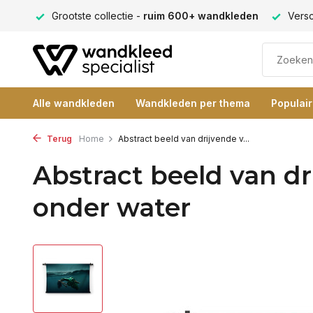
ng 9+
Grootste collectie -
ruim 600+ wandkleden
Versc
Alle wandkleden
Wandkleden per thema
Populai
Terug
Home
Abstract beeld van drijvende v...
Abstract beeld van d
onder water