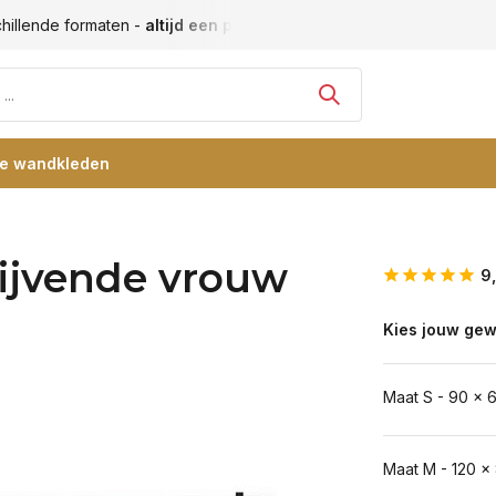
hillende formaten -
altijd een passende maat
Vele blije klan
re wandkleden
rijvende vrouw
9
Kies jouw gew
Maat S - 90 x 
Maat M - 120 x