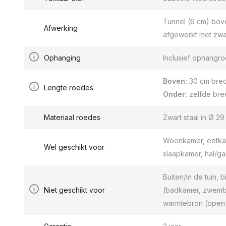
Tunnel (6 cm) bov
Afwerking
afgewerkt met zwa
Ophanging
Inclusief ophang
Boven:
30 cm bred
Lengte roedes
Onder:
zelfde bre
Materiaal roedes
Zwart staal in Ø 2
Woonkamer, eetkam
Wel geschikt voor
slaapkamer, hal/g
Buiten/in de tuin, b
Niet geschikt voor
(badkamer, zwemba
warmtebron (open 