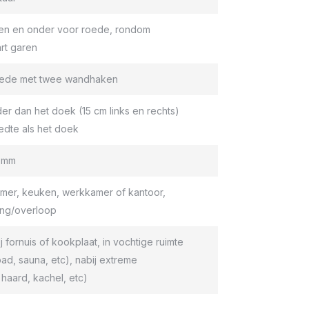
en en onder voor roede, rondom
rt garen
roede met twee wandhaken
er dan het doek (15 cm links en rechts)
edte als het doek
9 mm
er, keuken, werkkamer of kantoor,
ang/overloop
ij fornuis of kookplaat, in vochtige ruimte
d, sauna, etc), nabij extreme
haard, kachel, etc)