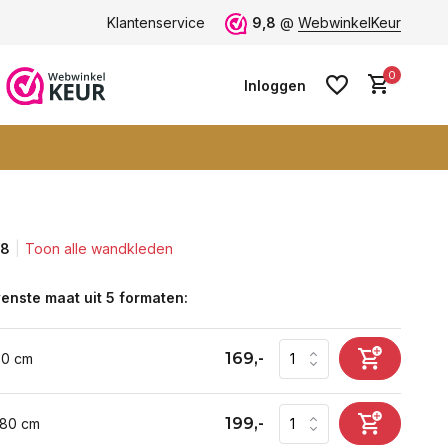
ten -
klantbeoordeling 9+
Klantenservice
Grootste collectie -
9,8
@
WebwinkelKeur
ruim 600+ wa
0
Inloggen
,8
Toon alle wandkleden
Account aanmaken
Account aanmaken
enste maat uit 5 formaten:
169,-
60 cm
199,-
 80 cm