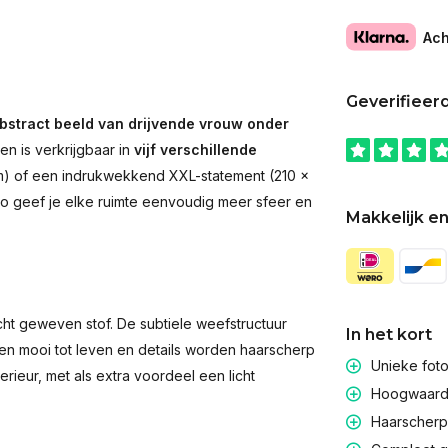
Ach
Geverifieer
bstract beeld van drijvende vrouw onder
en is verkrijgbaar in
vijf verschillende
 cm) of een indrukwekkend XXL-statement (210 ×
. Zo geef je elke ruimte eenvoudig meer sfeer en
Makkelijk en
t geweven stof. De subtiele weefstructuur
In het kort
men mooi tot leven en details worden haarscherp
Unieke fot
rieur, met als extra voordeel een licht
Hoogwaardig
Haarscherpe