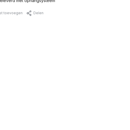
eleverd met ophangsysteem
jst toevoegen
Delen