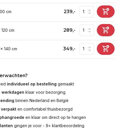
239,-
100 cm
289,-
x 120 cm
349,-
 x 140 cm
verwachten?
leed
individueel op bestelling
gemaakt
7 werkdagen
klaar voor bezorging
zending
binnen Nederland en België
 verpakt
en comfortabel thuisbezorgd
ophangroede
en klaar om direct op te hangen
klanten
gingen je voor - 9+ klantbeoordeling