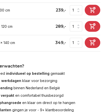
239,-
100 cm
289,-
x 120 cm
349,-
 x 140 cm
verwachten?
leed
individueel op bestelling
gemaakt
7 werkdagen
klaar voor bezorging
zending
binnen Nederland en België
 verpakt
en comfortabel thuisbezorgd
ophangroede
en klaar om direct op te hangen
klanten
gingen je voor - 9+ klantbeoordeling