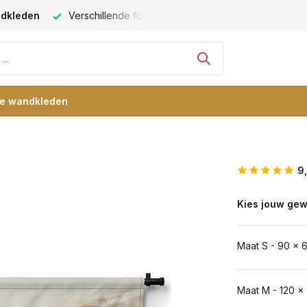
ijd een passende maat
Vele blije klanten -
klantbeoordeling
re wandkleden
9
Kies jouw gew
Maat S - 90 x 
Maat M - 120 x