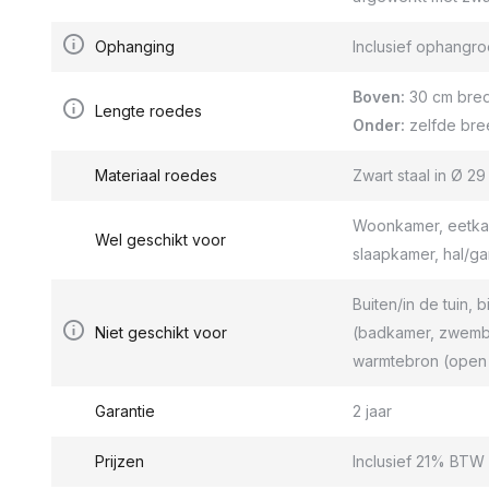
Ophanging
Inclusief ophang
Boven:
30 cm bred
Lengte roedes
Onder:
zelfde bre
Materiaal roedes
Zwart staal in Ø 2
Woonkamer, eetkam
Wel geschikt voor
slaapkamer, hal/g
Buiten/in de tuin, b
Niet geschikt voor
(badkamer, zwemba
warmtebron (open 
Garantie
2 jaar
Prijzen
Inclusief 21% BTW 