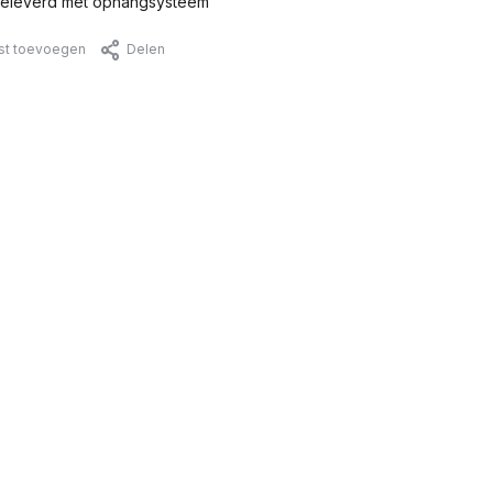
eleverd met ophangsysteem
jst toevoegen
Delen