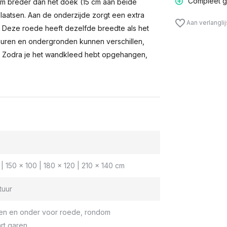
Compleet g
m breder dan het doek (15 cm aan beide
laatsen. Aan de onderzijde zorgt een extra
Aan verlangli
n. Deze roede heeft dezelfde breedte als het
muren en ondergronden kunnen verschillen,
 Zodra je het wandkleed hebt opgehangen,
| 150 x 100 | 180 x 120 | 210 x 140 cm
tuur
en en onder voor roede, rondom
rt garen