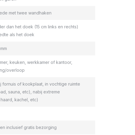
roede met twee wandhaken
er dan het doek (15 cm links en rechts)
edte als het doek
9 mm
er, keuken, werkkamer of kantoor,
ang/overloop
ij fornuis of kookplaat, in vochtige ruimte
d, sauna, etc), nabij extreme
haard, kachel, etc)
en inclusief gratis bezorging