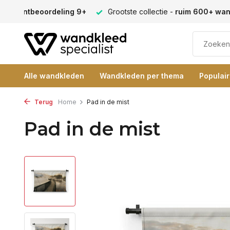
ectie -
ruim 600+ wandkleden
Verschillende formaten -
alt
Alle wandkleden
Wandkleden per thema
Populai
Terug
Home
Pad in de mist
Pad in de mist