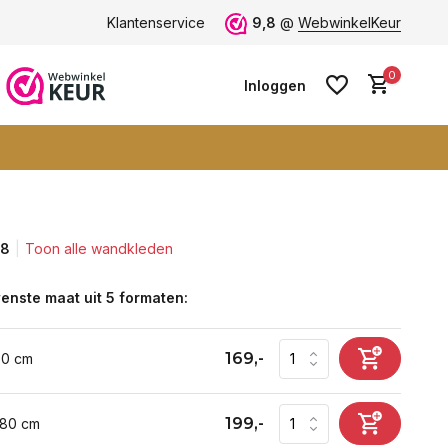
 9+
Klantenservice
9,8
@
WebwinkelKeur
0
Inloggen
,8
Toon alle wandkleden
Account aanmaken
Account aanmaken
enste maat uit 5 formaten:
169,-
60 cm
199,-
 80 cm