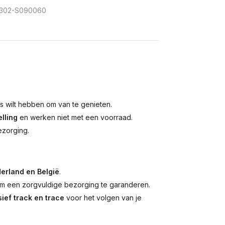
302-S090060
is wilt hebben om van te genieten.
lling
en werken niet met een voorraad.
ezorging.
erland en België
.
 een zorgvuldige bezorging te garanderen.
ief track en trace
voor het volgen van je