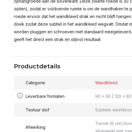
ophangroede aan de bovenkant. Deze zwarte roede is 30 c
zijden), zodat er voldoende ruimte is om de wandhaken te p
roede ervoor dat het wandkleed strak en recht blijft hange
doek zodat deze subtiel in het wandkleed wegvalt. Omdat 
worden pluggen en schroeven niet standaard meegeleverd.
geeft het direct een strak en stijlvol resultaat.
Productdetails
Categorie
Wandkleed
Leverbare formaten
90 x 60 | 120 x 80 
Textuur stof
Subtiele weefstruc
Tunnel (6 cm) bov
Afwerking
afgewerkt met zwa