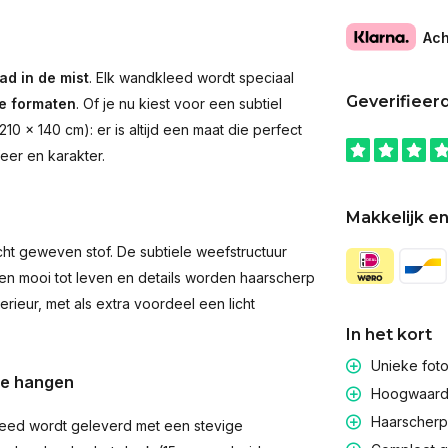
Ach
ad in de mist
. Elk wandkleed wordt speciaal
Geverifieer
de formaten
. Of je nu kiest voor een subtiel
 × 140 cm): er is altijd een maat die perfect
eer en karakter.
Makkelijk en
t geweven stof. De subtiele weefstructuur
men mooi tot leven en details worden haarscherp
rieur, met als extra voordeel een licht
In het kort
Unieke fot
te hangen
Hoogwaardig
Haarscherpe
eed wordt geleverd met een stevige