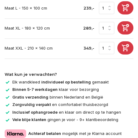
Maat L - 150 x 100 cm
239,-
Maat XL - 180 x 120 cm
289,-
Maat XXL - 210 x 140 cm
349,-
Wat kun je verwachten?
Elk wandkleed
individueel op bestelling
gemaakt
Binnen 5-7 werkdagen
klaar voor bezorging
Gratis verzending
binnen Nederland en België
Zorgvuldig verpakt
en comfortabel thuisbezorgd
Inclusief ophangroede
en klaar om direct op te hangen
Vele blije klanten
gingen je voor - 9+ klantbeoordeling
Achteraf betalen
mogelijk met je Klarna account