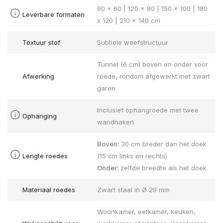
90 x 60 | 120 x 80 | 150 x 100 | 180
Leverbare formaten
x 120 | 210 x 140 cm
Textuur stof
Subtiele weefstructuur
Tunnel (6 cm) boven en onder voor
Afwerking
roede, rondom afgewerkt met zwart
garen
Inclusief ophangroede met twee
Ophanging
wandhaken
Boven:
30 cm breder dan het doek
Lengte roedes
(15 cm links en rechts)
Onder:
zelfde breedte als het doek
Materiaal roedes
Zwart staal in Ø 29 mm
Woonkamer, eetkamer, keuken,