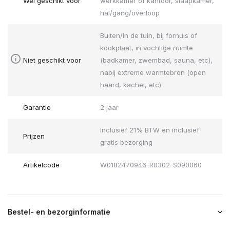
Wel geschikt voor
werkkamer of kantoor, slaapkamer,
hal/gang/overloop
Buiten/in de tuin, bij fornuis of
kookplaat, in vochtige ruimte
Niet geschikt voor
(badkamer, zwembad, sauna, etc),
nabij extreme warmtebron (open
haard, kachel, etc)
Garantie
2 jaar
Inclusief 21% BTW en inclusief
Prijzen
gratis bezorging
Artikelcode
W0182470946-R0302-S090060
Bestel- en bezorginformatie