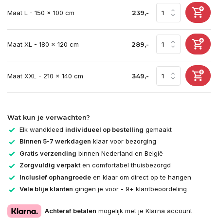
Maat L - 150 x 100 cm
239,-
Maat XL - 180 x 120 cm
289,-
Maat XXL - 210 x 140 cm
349,-
Wat kun je verwachten?
Elk wandkleed
individueel op bestelling
gemaakt
Binnen 5-7 werkdagen
klaar voor bezorging
Gratis verzending
binnen Nederland en België
Zorgvuldig verpakt
en comfortabel thuisbezorgd
Inclusief ophangroede
en klaar om direct op te hangen
Vele blije klanten
gingen je voor - 9+ klantbeoordeling
Achteraf betalen
mogelijk met je Klarna account