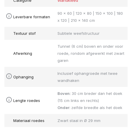
Categorie
Wandkleed
90 x 60 | 120 x 80 | 150 x 100 | 180
Leverbare formaten
x 120 | 210 x 140 cm
Textuur stof
Subtiele weefstructuur
Tunnel (6 cm) boven en onder voor
Afwerking
roede, rondom afgewerkt met zwart
garen
Inclusief ophangroede met twee
Ophanging
wandhaken
Boven:
30 cm breder dan het doek
Lengte roedes
(15 cm links en rechts)
Onder:
zelfde breedte als het doek
Materiaal roedes
Zwart staal in Ø 29 mm