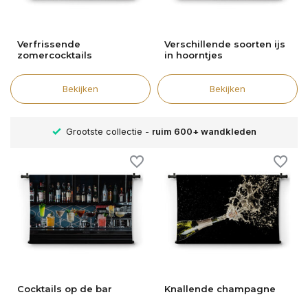
Verfrissende
Verschillende soorten ijs
zomercocktails
in hoorntjes
Bekijken
Bekijken
600+ wandkleden
Verschillende formaten -
altijd een pa
Cocktails op de bar
Knallende champagne