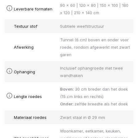
90 x 60 | 120 x 80 | 150 x 100 | 180
Leverbare formaten
x 120 | 210 x 140 cm
Textuur stof
Subtiele weefstructuur
Tunnel (6 cm) boven en onder voor
Afwerking
roede, rondom afgewerkt met zwart
garen
Inclusief ophangroede met twee
Ophanging
wandhaken
Boven:
30 cm breder dan het doek
Lengte roedes
(15 cm links en rechts)
Onder:
zelfde breedte als het doek
Materiaal roedes
Zwart staal in Ø 29 mm
Woonkamer, eetkamer, keuken,