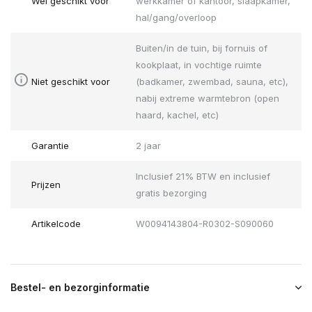
Wel geschikt voor
werkkamer of kantoor, slaapkamer,
hal/gang/overloop
Buiten/in de tuin, bij fornuis of
kookplaat, in vochtige ruimte
Niet geschikt voor
(badkamer, zwembad, sauna, etc),
nabij extreme warmtebron (open
haard, kachel, etc)
Garantie
2 jaar
Inclusief 21% BTW en inclusief
Prijzen
gratis bezorging
Artikelcode
W0094143804-R0302-S090060
Bestel- en bezorginformatie