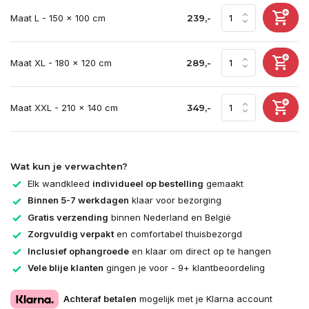
Maat L - 150 x 100 cm
239,-
Maat XL - 180 x 120 cm
289,-
Maat XXL - 210 x 140 cm
349,-
Wat kun je verwachten?
Elk wandkleed
individueel op bestelling
gemaakt
Binnen 5-7 werkdagen
klaar voor bezorging
Gratis verzending
binnen Nederland en België
Zorgvuldig verpakt
en comfortabel thuisbezorgd
Inclusief ophangroede
en klaar om direct op te hangen
Vele blije klanten
gingen je voor - 9+ klantbeoordeling
Achteraf betalen
mogelijk met je Klarna account