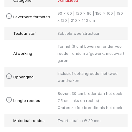
Categorie
Wandkleed
90 x 60 | 120 x 80 | 150 x 100 | 180
Leverbare formaten
x 120 | 210 x 140 cm
Textuur stof
Subtiele weefstructuur
Tunnel (6 cm) boven en onder voor
Afwerking
roede, rondom afgewerkt met zwart
garen
Inclusief ophangroede met twee
Ophanging
wandhaken
Boven:
30 cm breder dan het doek
Lengte roedes
(15 cm links en rechts)
Onder:
zelfde breedte als het doek
Materiaal roedes
Zwart staal in Ø 29 mm