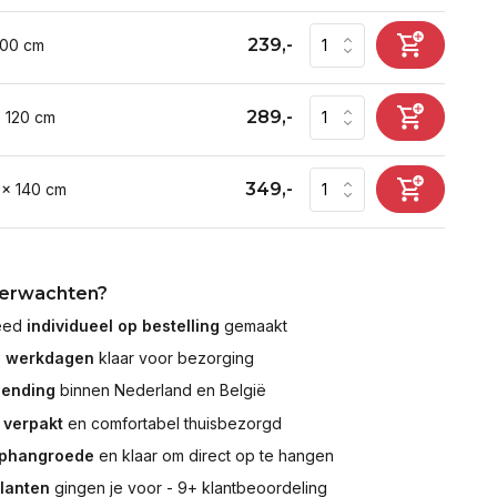
239,-
100 cm
289,-
x 120 cm
349,-
 x 140 cm
verwachten?
leed
individueel op bestelling
gemaakt
7 werkdagen
klaar voor bezorging
zending
binnen Nederland en België
 verpakt
en comfortabel thuisbezorgd
ophangroede
en klaar om direct op te hangen
klanten
gingen je voor - 9+ klantbeoordeling