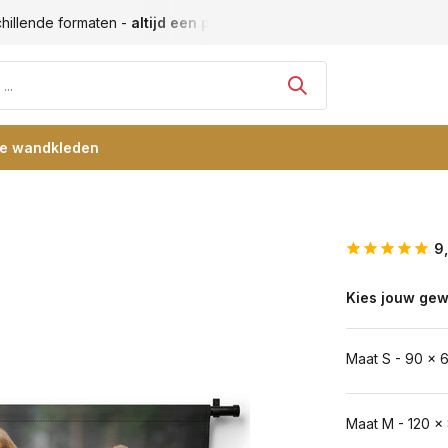
hillende formaten -
altijd een passende maat
Vele blije klan
re wandkleden
9
Kies jouw gew
Maat S - 90 x 
Maat M - 120 x