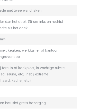
roede met twee wandhaken
er dan het doek (15 cm links en rechts)
edte als het doek
9 mm
er, keuken, werkkamer of kantoor,
ang/overloop
ij fornuis of kookplaat, in vochtige ruimte
d, sauna, etc), nabij extreme
haard, kachel, etc)
en inclusief gratis bezorging