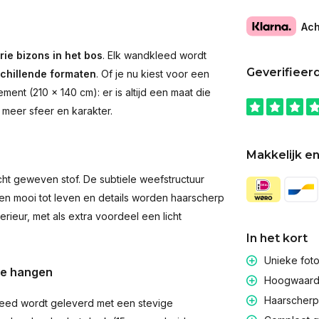
Ach
rie bizons in het bos
. Elk wandkleed wordt
Geverifieer
schillende formaten
. Of je nu kiest voor een
ent (210 × 140 cm): er is altijd een maat die
 meer sfeer en karakter.
Makkelijk en
t geweven stof. De subtiele weefstructuur
men mooi tot leven en details worden haarscherp
rieur, met als extra voordeel een licht
In het kort
Unieke fot
te hangen
Hoogwaardig
Haarscherpe
eed wordt geleverd met een stevige