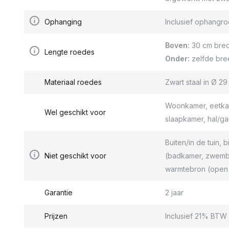
Ophanging
Inclusief ophang
Boven:
30 cm bred
Lengte roedes
Onder:
zelfde bre
Materiaal roedes
Zwart staal in Ø 2
Woonkamer, eetkam
Wel geschikt voor
slaapkamer, hal/g
Buiten/in de tuin, b
Niet geschikt voor
(badkamer, zwemba
warmtebron (open 
Garantie
2 jaar
Prijzen
Inclusief 21% BTW 