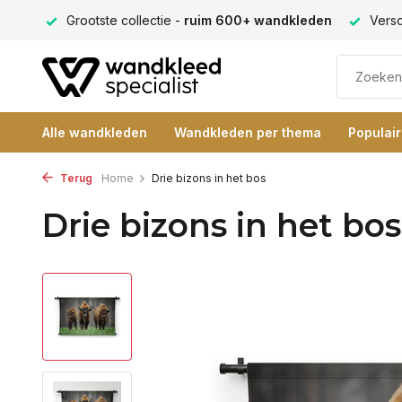
ng 9+
Grootste collectie -
ruim 600+ wandkleden
Versc
Alle wandkleden
Wandkleden per thema
Populai
Terug
Home
Drie bizons in het bos
Drie bizons in het bos