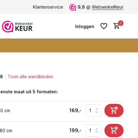
ten -
klantbeoordeling 9+
Klantenservice
Grootste collectie -
9,8
@
WebwinkelKeur
ruim 600+ wa
0
Inloggen
,8
Toon alle wandkleden
Account aanmaken
Account aanmaken
enste maat uit 5 formaten:
169,-
60 cm
199,-
 80 cm