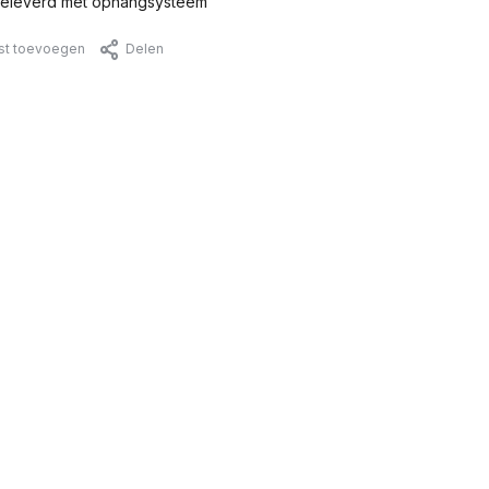
eleverd met ophangsysteem
jst toevoegen
Delen