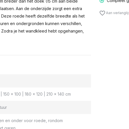
Compleet g
m breder dan het doek (15 cm aan beide
laatsen. Aan de onderzijde zorgt een extra
Aan verlangli
n. Deze roede heeft dezelfde breedte als het
muren en ondergronden kunnen verschillen,
 Zodra je het wandkleed hebt opgehangen,
| 150 x 100 | 180 x 120 | 210 x 140 cm
tuur
en en onder voor roede, rondom
rt garen