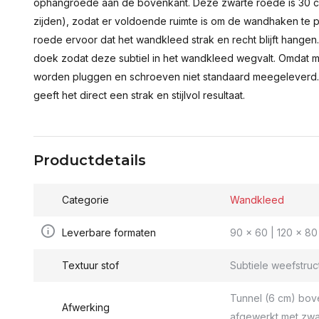
ophangroede aan de bovenkant. Deze zwarte roede is 30 c
zijden), zodat er voldoende ruimte is om de wandhaken te p
roede ervoor dat het wandkleed strak en recht blijft hange
doek zodat deze subtiel in het wandkleed wegvalt. Omdat 
worden pluggen en schroeven niet standaard meegeleverd.
geeft het direct een strak en stijlvol resultaat.
Productdetails
Categorie
Wandkleed
Leverbare formaten
90 x 60 | 120 x 80 
Textuur stof
Subtiele weefstruc
Tunnel (6 cm) bov
Afwerking
afgewerkt met zwa