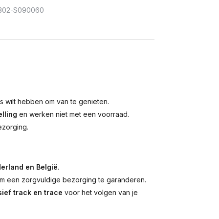
302-S090060
is wilt hebben om van te genieten.
lling
en werken niet met een voorraad.
ezorging.
erland en België
.
 een zorgvuldige bezorging te garanderen.
ief track en trace
voor het volgen van je