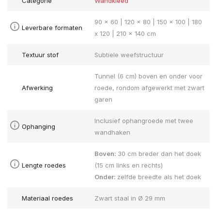
Categorie
Wandkleed
90 x 60 | 120 x 80 | 150 x 100 | 180
Leverbare formaten
x 120 | 210 x 140 cm
Textuur stof
Subtiele weefstructuur
Tunnel (6 cm) boven en onder voor
Afwerking
roede, rondom afgewerkt met zwart
garen
Inclusief ophangroede met twee
Ophanging
wandhaken
Boven:
30 cm breder dan het doek
Lengte roedes
(15 cm links en rechts)
Onder:
zelfde breedte als het doek
Materiaal roedes
Zwart staal in Ø 29 mm