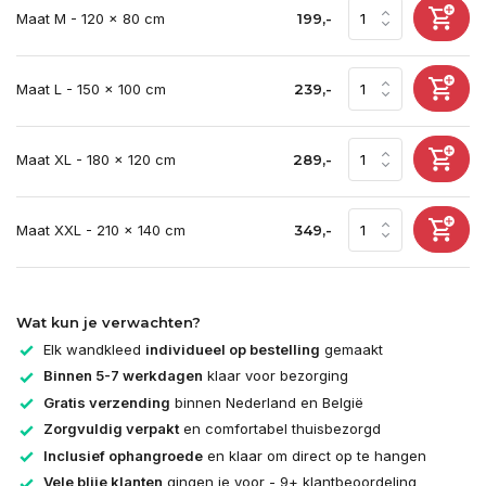
Maat M - 120 x 80 cm
199,-
Maat L - 150 x 100 cm
239,-
Maat XL - 180 x 120 cm
289,-
Maat XXL - 210 x 140 cm
349,-
Wat kun je verwachten?
Elk wandkleed
individueel op bestelling
gemaakt
Binnen 5-7 werkdagen
klaar voor bezorging
Gratis verzending
binnen Nederland en België
Zorgvuldig verpakt
en comfortabel thuisbezorgd
Inclusief ophangroede
en klaar om direct op te hangen
Vele blije klanten
gingen je voor - 9+ klantbeoordeling