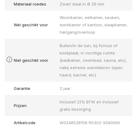
Materiaal roedes
Zwart staal in Ø 29 mm
Woonkamer, eetkamer, keuken,
Wel geschikt voor
werkkamer of kantoor, slaapkamer,
hal/gang/overloop
Buiten/in de tuin, bij fornuis of
kookplaat, in vochtige ruimte
Niet geschikt voor
(badkamer, zwembad, sauna, etc),
nabij extreme warmtebron (open
haard, kachel, etc)
Garantie
2 jaar
Inclusief 21% BTW en inclusief
Prijzen
gratis bezorging
Artikelcode
W0248528158-R0302-S090060