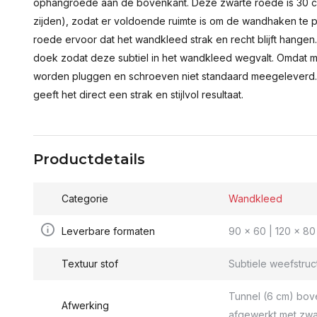
ophangroede aan de bovenkant. Deze zwarte roede is 30 c
zijden), zodat er voldoende ruimte is om de wandhaken te p
roede ervoor dat het wandkleed strak en recht blijft hange
doek zodat deze subtiel in het wandkleed wegvalt. Omdat 
worden pluggen en schroeven niet standaard meegeleverd.
geeft het direct een strak en stijlvol resultaat.
Productdetails
Categorie
Wandkleed
Leverbare formaten
90 x 60 | 120 x 80 
Textuur stof
Subtiele weefstruc
Tunnel (6 cm) bov
Afwerking
afgewerkt met zwa