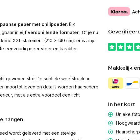
Ach
paanse peper met chilipoeder
. Elk
Geverifieer
ijgbaar in
vijf verschillende formaten
. Of je nu
end XXL-statement (210 × 140 cm): er is altijd
imte eenvoudig meer sfeer en karakter.
Makkelijk en
t geweven stof. De subtiele weefstructuur
men mooi tot leven en details worden haarscherp
rieur, met als extra voordeel een licht
In het kort
Unieke fot
te hangen
Hoogwaardig
Haarscherpe
eed wordt geleverd met een stevige