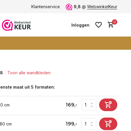
ten -
klantbeoordeling 9+
Klantenservice
Grootste collectie -
9,8
@
WebwinkelKeur
ruim 600+ wa
0
Inloggen
,8
Toon alle wandkleden
Account aanmaken
Account aanmaken
enste maat uit 5 formaten:
169,-
60 cm
199,-
 80 cm