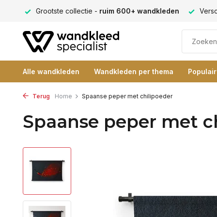
ng 9+
Grootste collectie -
ruim 600+ wandkleden
Versc
Alle wandkleden
Wandkleden per thema
Populai
Terug
Home
Spaanse peper met chilipoeder
Spaanse peper met ch