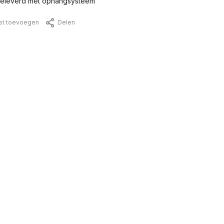
eleverd met ophangsysteem
jst toevoegen
Delen