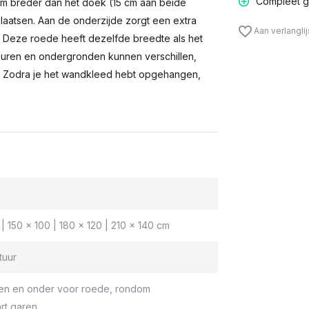
Compleet g
m breder dan het doek (15 cm aan beide
laatsen. Aan de onderzijde zorgt een extra
Aan verlangli
n. Deze roede heeft dezelfde breedte als het
muren en ondergronden kunnen verschillen,
 Zodra je het wandkleed hebt opgehangen,
| 150 x 100 | 180 x 120 | 210 x 140 cm
tuur
en en onder voor roede, rondom
rt garen