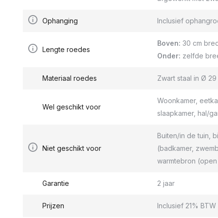
Ophanging
Inclusief ophang
Boven:
30 cm bred
Lengte roedes
Onder:
zelfde bre
Materiaal roedes
Zwart staal in Ø 2
Woonkamer, eetkam
Wel geschikt voor
slaapkamer, hal/g
Buiten/in de tuin, b
Niet geschikt voor
(badkamer, zwemba
warmtebron (open 
Garantie
2 jaar
Prijzen
Inclusief 21% BTW 