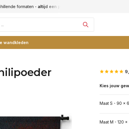
hillende formaten -
altijd een passende maat
Vele blije klan
re wandkleden
ilipoeder
9
Kies jouw gew
Maat S - 90 x 
Maat M - 120 x