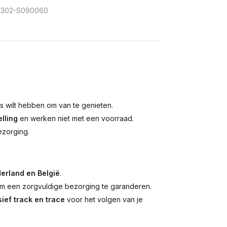
302-S090060
is wilt hebben om van te genieten.
lling
en werken niet met een voorraad.
ezorging.
erland en België
.
 een zorgvuldige bezorging te garanderen.
ief track en trace
voor het volgen van je