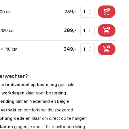
239,-
100 cm
289,-
x 120 cm
349,-
 x 140 cm
verwachten?
leed
individueel op bestelling
gemaakt
7 werkdagen
klaar voor bezorging
zending
binnen Nederland en België
 verpakt
en comfortabel thuisbezorgd
ophangroede
en klaar om direct op te hangen
klanten
gingen je voor - 9+ klantbeoordeling