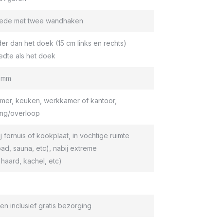
roede met twee wandhaken
er dan het doek (15 cm links en rechts)
edte als het doek
9 mm
er, keuken, werkkamer of kantoor,
ang/overloop
ij fornuis of kookplaat, in vochtige ruimte
d, sauna, etc), nabij extreme
haard, kachel, etc)
en inclusief gratis bezorging