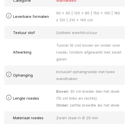
Categorie
Wandkleed
90 x 60 | 120 x 80 | 150 x 100 | 180
Leverbare formaten
x 120 | 210 x 140 cm
Textuur stof
Subtiele weefstructuur
Tunnel (6 cm) boven en onder voor
Afwerking
roede, rondom afgewerkt met zwart
garen
Inclusief ophangroede met twee
Ophanging
wandhaken
Boven:
30 cm breder dan het doek
Lengte roedes
(15 cm links en rechts)
Onder:
zelfde breedte als het doek
Materiaal roedes
Zwart staal in Ø 29 mm