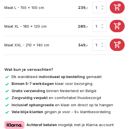
Maat L - 150 x 100 cm
239,-
Maat XL - 180 x 120 cm
289,-
Maat XXL - 210 x 140 cm
349,-
Wat kun je verwachten?
Elk wandkleed
individueel op bestelling
gemaakt
Binnen 5-7 werkdagen
klaar voor bezorging
Gratis verzending
binnen Nederland en België
Zorgvuldig verpakt
en comfortabel thuisbezorgd
Inclusief ophangroede
en klaar om direct op te hangen
Vele blije klanten
gingen je voor - 9+ klantbeoordeling
Achteraf betalen
mogelijk met je Klarna account