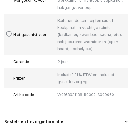
Wel geschikt voor
werkkamer of kantoor, slaapkamer,
hal/gang/overloop
Buiten/in de tuin, bij fornuis of
kookplaat, in vochtige ruimte
Niet geschikt voor
(badkamer, zwembad, sauna, etc),
nabij extreme warmtebron (open
haard, kachel, etc)
Garantie
2 jaar
Inclusief 21% BTW en inclusief
Prijzen
gratis bezorging
Artikelcode
W0168921138-R0302-S090060
Bestel- en bezorginformatie