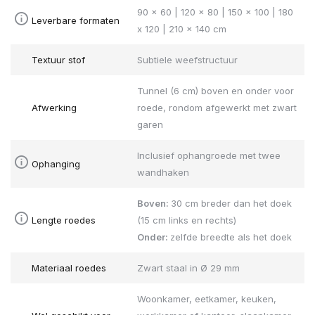
90 x 60 | 120 x 80 | 150 x 100 | 180
Leverbare formaten
x 120 | 210 x 140 cm
Textuur stof
Subtiele weefstructuur
Tunnel (6 cm) boven en onder voor
Afwerking
roede, rondom afgewerkt met zwart
garen
Inclusief ophangroede met twee
Ophanging
wandhaken
Boven:
30 cm breder dan het doek
Lengte roedes
(15 cm links en rechts)
Onder:
zelfde breedte als het doek
Materiaal roedes
Zwart staal in Ø 29 mm
Woonkamer, eetkamer, keuken,