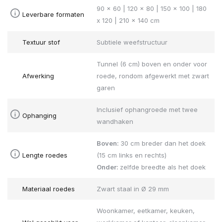
90 x 60 | 120 x 80 | 150 x 100 | 180
Leverbare formaten
x 120 | 210 x 140 cm
Textuur stof
Subtiele weefstructuur
Tunnel (6 cm) boven en onder voor
Afwerking
roede, rondom afgewerkt met zwart
garen
Inclusief ophangroede met twee
Ophanging
wandhaken
Boven:
30 cm breder dan het doek
Lengte roedes
(15 cm links en rechts)
Onder:
zelfde breedte als het doek
Materiaal roedes
Zwart staal in Ø 29 mm
Woonkamer, eetkamer, keuken,