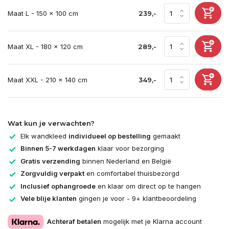
Maat L - 150 x 100 cm
239,-
Maat XL - 180 x 120 cm
289,-
Maat XXL - 210 x 140 cm
349,-
Wat kun je verwachten?
Elk wandkleed
individueel op bestelling
gemaakt
Binnen 5-7 werkdagen
klaar voor bezorging
Gratis verzending
binnen Nederland en België
Zorgvuldig verpakt
en comfortabel thuisbezorgd
Inclusief ophangroede
en klaar om direct op te hangen
Vele blije klanten
gingen je voor - 9+ klantbeoordeling
Achteraf betalen
mogelijk met je Klarna account