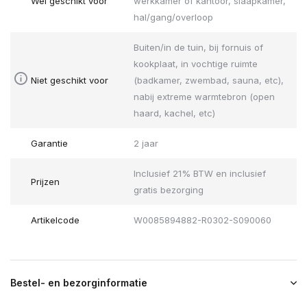
Wel geschikt voor
werkkamer of kantoor, slaapkamer,
hal/gang/overloop
Buiten/in de tuin, bij fornuis of
kookplaat, in vochtige ruimte
Niet geschikt voor
(badkamer, zwembad, sauna, etc),
nabij extreme warmtebron (open
haard, kachel, etc)
Garantie
2 jaar
Inclusief 21% BTW en inclusief
Prijzen
gratis bezorging
Artikelcode
W0085894882-R0302-S090060
Bestel- en bezorginformatie