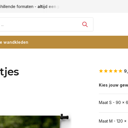
hillende formaten -
altijd een passende maat
Vele blije klan
re wandkleden
tjes
9
Kies jouw gew
Maat S - 90 x 
Maat M - 120 x