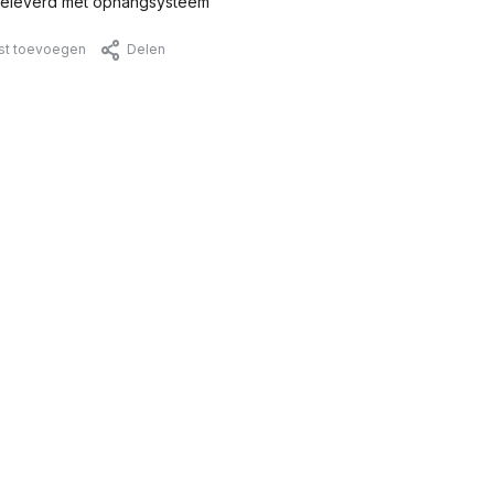
eleverd met ophangsysteem
jst toevoegen
Delen