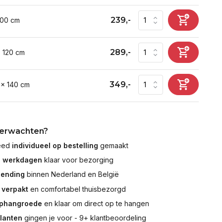
239,-
100 cm
289,-
x 120 cm
349,-
 x 140 cm
verwachten?
leed
individueel op bestelling
gemaakt
7 werkdagen
klaar voor bezorging
zending
binnen Nederland en België
 verpakt
en comfortabel thuisbezorgd
ophangroede
en klaar om direct op te hangen
klanten
gingen je voor - 9+ klantbeoordeling