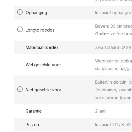
Ophanging
Inclusief ophang
Boven:
30 cm bred
Lengte roedes
Onder:
zelfde bre
Materiaal roedes
Zwart staal in Ø 2
Woonkamer, eetkam
Wel geschikt voor
slaapkamer, hal/g
Buiten/in de tuin, b
Niet geschikt voor
(badkamer, zwemba
warmtebron (open 
Garantie
2 jaar
Prijzen
Inclusief 21% BTW 