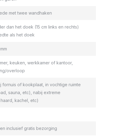
roede met twee wandhaken
er dan het doek (15 cm links en rechts)
edte als het doek
9 mm
er, keuken, werkkamer of kantoor,
ang/overloop
ij fornuis of kookplaat, in vochtige ruimte
d, sauna, etc), nabij extreme
haard, kachel, etc)
en inclusief gratis bezorging