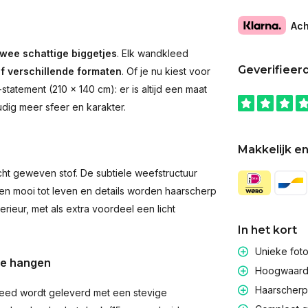
Ach
wee schattige biggetjes
. Elk wandkleed
Geverifieer
jf verschillende formaten
. Of je nu kiest voor
atement (210 × 140 cm): er is altijd een maat
udig meer sfeer en karakter.
Makkelijk en
t geweven stof. De subtiele weefstructuur
men mooi tot leven en details worden haarscherp
rieur, met als extra voordeel een licht
In het kort
Unieke fot
te hangen
Hoogwaardig
Haarscherpe
eed wordt geleverd met een stevige