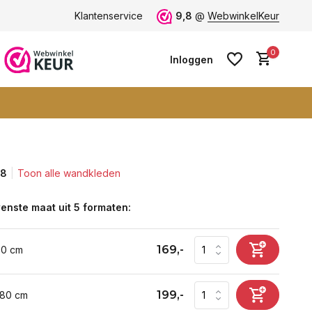
ten -
klantbeoordeling 9+
Klantenservice
Grootste collectie -
9,8
@
WebwinkelKeur
ruim 600+ wa
0
Inloggen
,8
Toon alle wandkleden
Account aanmaken
Account aanmaken
enste maat uit 5 formaten:
169,-
60 cm
199,-
 80 cm