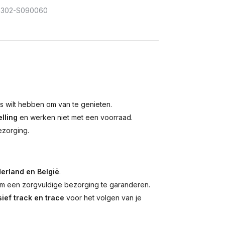
302-S090060
is wilt hebben om van te genieten.
lling
en werken niet met een voorraad.
ezorging.
erland en België
.
 een zorgvuldige bezorging te garanderen.
ief track en trace
voor het volgen van je