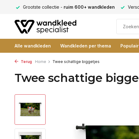
ng 9+
Grootste collectie -
ruim 600+ wandkleden
Versc
Alle wandkleden
Wandkleden per thema
Populai
Terug
Home
Twee schattige biggetjes
Twee schattige bigge