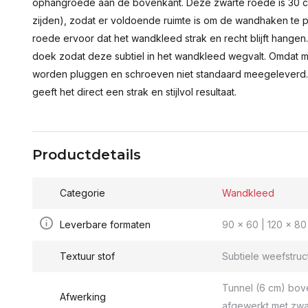
ophangroede aan de bovenkant. Deze zwarte roede is 30 c
zijden), zodat er voldoende ruimte is om de wandhaken te p
roede ervoor dat het wandkleed strak en recht blijft hange
doek zodat deze subtiel in het wandkleed wegvalt. Omdat 
worden pluggen en schroeven niet standaard meegeleverd.
geeft het direct een strak en stijlvol resultaat.
Productdetails
Categorie
Wandkleed
Leverbare formaten
90 x 60 | 120 x 80 
Textuur stof
Subtiele weefstruc
Tunnel (6 cm) bov
Afwerking
afgewerkt met zwa