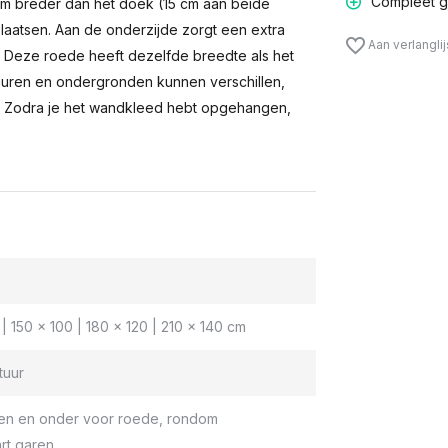
Compleet g
m breder dan het doek (15 cm aan beide
laatsen. Aan de onderzijde zorgt een extra
Aan verlangli
n. Deze roede heeft dezelfde breedte als het
muren en ondergronden kunnen verschillen,
 Zodra je het wandkleed hebt opgehangen,
| 150 x 100 | 180 x 120 | 210 x 140 cm
tuur
en en onder voor roede, rondom
rt garen