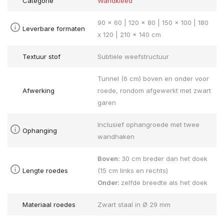
Categorie
Wandkleed
90 x 60 | 120 x 80 | 150 x 100 | 180
Leverbare formaten
x 120 | 210 x 140 cm
Textuur stof
Subtiele weefstructuur
Tunnel (6 cm) boven en onder voor
Afwerking
roede, rondom afgewerkt met zwart
garen
Inclusief ophangroede met twee
Ophanging
wandhaken
Boven:
30 cm breder dan het doek
Lengte roedes
(15 cm links en rechts)
Onder:
zelfde breedte als het doek
Materiaal roedes
Zwart staal in Ø 29 mm