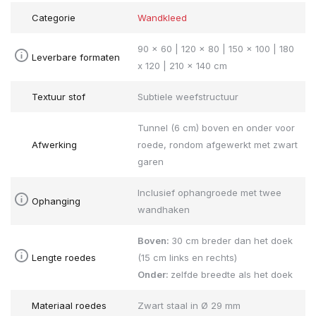
Categorie
Wandkleed
90 x 60 | 120 x 80 | 150 x 100 | 180
Leverbare formaten
x 120 | 210 x 140 cm
Textuur stof
Subtiele weefstructuur
Tunnel (6 cm) boven en onder voor
Afwerking
roede, rondom afgewerkt met zwart
garen
Inclusief ophangroede met twee
Ophanging
wandhaken
Boven:
30 cm breder dan het doek
Lengte roedes
(15 cm links en rechts)
Onder:
zelfde breedte als het doek
Materiaal roedes
Zwart staal in Ø 29 mm