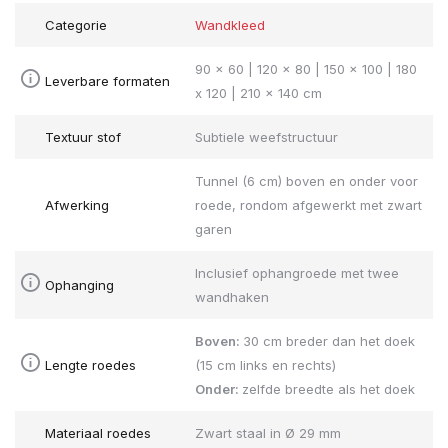
Categorie
Wandkleed
90 x 60 | 120 x 80 | 150 x 100 | 180
Leverbare formaten
x 120 | 210 x 140 cm
Textuur stof
Subtiele weefstructuur
Tunnel (6 cm) boven en onder voor
Afwerking
roede, rondom afgewerkt met zwart
garen
Inclusief ophangroede met twee
Ophanging
wandhaken
Boven:
30 cm breder dan het doek
Lengte roedes
(15 cm links en rechts)
Onder:
zelfde breedte als het doek
Materiaal roedes
Zwart staal in Ø 29 mm