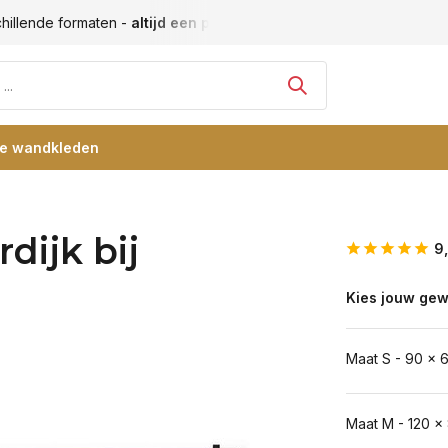
hillende formaten -
altijd een passende maat
Vele blije klan
re wandkleden
dijk bij
9
Kies jouw gew
Maat S - 90 x 
Maat M - 120 x