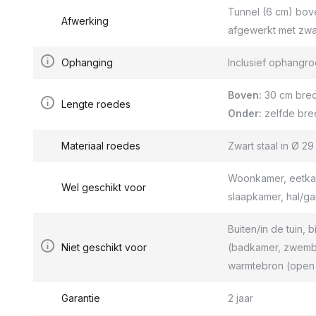
Tunnel (6 cm) bov
Afwerking
afgewerkt met zwa
Ophanging
Inclusief ophang
Boven:
30 cm bred
Lengte roedes
Onder:
zelfde bre
Materiaal roedes
Zwart staal in Ø 2
Woonkamer, eetkam
Wel geschikt voor
slaapkamer, hal/g
Buiten/in de tuin, b
Niet geschikt voor
(badkamer, zwemba
warmtebron (open 
Garantie
2 jaar