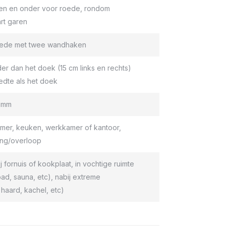
en en onder voor roede, rondom
rt garen
roede met twee wandhaken
er dan het doek (15 cm links en rechts)
edte als het doek
9 mm
er, keuken, werkkamer of kantoor,
ang/overloop
ij fornuis of kookplaat, in vochtige ruimte
d, sauna, etc), nabij extreme
haard, kachel, etc)