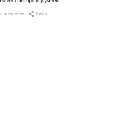
eleverd met ophangsysteem
jst toevoegen
Delen