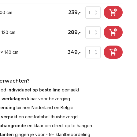
239,-
100 cm
289,-
x 120 cm
349,-
 x 140 cm
verwachten?
leed
individueel op bestelling
gemaakt
7 werkdagen
klaar voor bezorging
zending
binnen Nederland en België
 verpakt
en comfortabel thuisbezorgd
ophangroede
en klaar om direct op te hangen
klanten
gingen je voor - 9+ klantbeoordeling