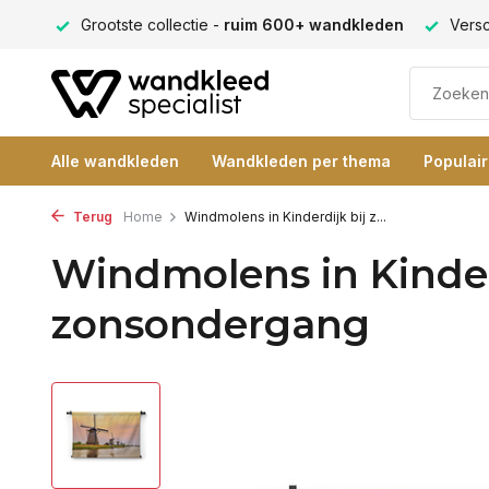
ng 9+
Grootste collectie -
ruim 600+ wandkleden
Versc
Alle wandkleden
Wandkleden per thema
Populai
Terug
Home
Windmolens in Kinderdijk bij z...
Windmolens in Kinder
zonsondergang