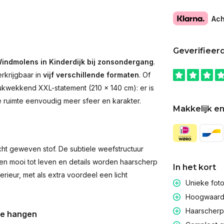
Ach
Geverifieer
indmolens in Kinderdijk bij zonsondergang
.
rkrijgbaar in
vijf verschillende formaten
. Of
rukwekkend XXL-statement (210 × 140 cm): er is
ke ruimte eenvoudig meer sfeer en karakter.
Makkelijk en
t geweven stof. De subtiele weefstructuur
men mooi tot leven en details worden haarscherp
In het kort
rieur, met als extra voordeel een licht
Unieke fot
Hoogwaardig
Haarscherpe
te hangen