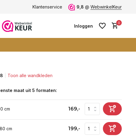
ten -
klantbeoordeling 9+
Klantenservice
Grootste collectie -
9,8
@
WebwinkelKeur
ruim 600+ wa
0
Inloggen
,8
Toon alle wandkleden
Account aanmaken
Account aanmaken
enste maat uit 5 formaten:
169,-
60 cm
199,-
 80 cm