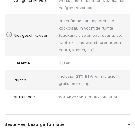
Wel geschikt voor
werkkamer of kantoor, slaapkamer,
hal/gang/overloop
Buiten/in de tuin, bij fornuis of
kookplaat, in vochtige ruimte
Niet geschikt voor
(badkamer, zwembad, sauna, etc),
nabij extreme warmtebron (open
haard, kachel, etc)
Garantie
2 jaar
Inclusief 21% BTW en inclusief
Prijzen
gratis bezorging
Artikelcode
W0146285663-R0302-S090060
Bestel- en bezorginformatie