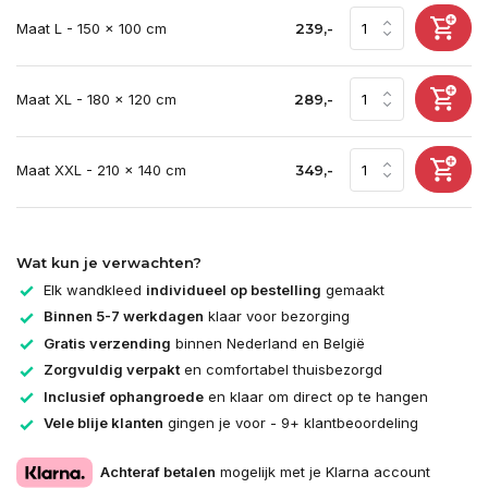
Maat L - 150 x 100 cm
239,-
Maat XL - 180 x 120 cm
289,-
Maat XXL - 210 x 140 cm
349,-
Wat kun je verwachten?
Elk wandkleed
individueel op bestelling
gemaakt
Binnen 5-7 werkdagen
klaar voor bezorging
Gratis verzending
binnen Nederland en België
Zorgvuldig verpakt
en comfortabel thuisbezorgd
Inclusief ophangroede
en klaar om direct op te hangen
Vele blije klanten
gingen je voor - 9+ klantbeoordeling
Achteraf betalen
mogelijk met je Klarna account