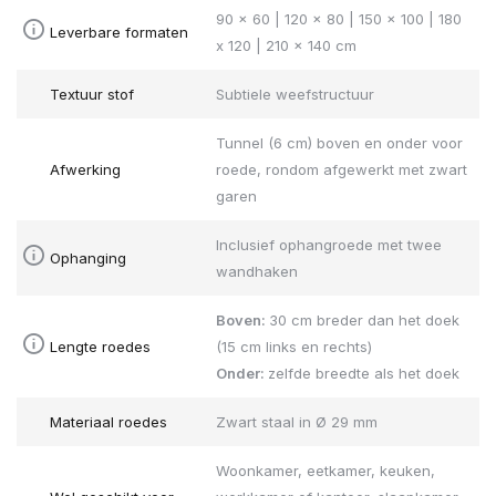
90 x 60 | 120 x 80 | 150 x 100 | 180
Leverbare formaten
x 120 | 210 x 140 cm
Textuur stof
Subtiele weefstructuur
Tunnel (6 cm) boven en onder voor
Afwerking
roede, rondom afgewerkt met zwart
garen
Inclusief ophangroede met twee
Ophanging
wandhaken
Boven:
30 cm breder dan het doek
Lengte roedes
(15 cm links en rechts)
Onder:
zelfde breedte als het doek
Materiaal roedes
Zwart staal in Ø 29 mm
Woonkamer, eetkamer, keuken,