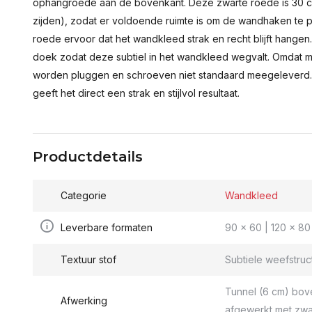
ophangroede aan de bovenkant. Deze zwarte roede is 30 c
zijden), zodat er voldoende ruimte is om de wandhaken te p
roede ervoor dat het wandkleed strak en recht blijft hange
doek zodat deze subtiel in het wandkleed wegvalt. Omdat 
worden pluggen en schroeven niet standaard meegeleverd.
geeft het direct een strak en stijlvol resultaat.
Productdetails
Categorie
Wandkleed
Leverbare formaten
90 x 60 | 120 x 80 
Textuur stof
Subtiele weefstruc
Tunnel (6 cm) bov
Afwerking
afgewerkt met zwa