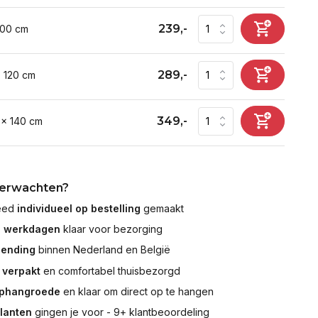
239,-
100 cm
289,-
x 120 cm
349,-
 x 140 cm
verwachten?
leed
individueel op bestelling
gemaakt
7 werkdagen
klaar voor bezorging
zending
binnen Nederland en België
 verpakt
en comfortabel thuisbezorgd
ophangroede
en klaar om direct op te hangen
klanten
gingen je voor - 9+ klantbeoordeling