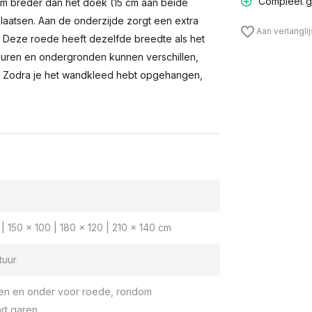
Compleet g
m breder dan het doek (15 cm aan beide
laatsen. Aan de onderzijde zorgt een extra
Aan verlangli
n. Deze roede heeft dezelfde breedte als het
muren en ondergronden kunnen verschillen,
 Zodra je het wandkleed hebt opgehangen,
| 150 x 100 | 180 x 120 | 210 x 140 cm
tuur
en en onder voor roede, rondom
rt garen