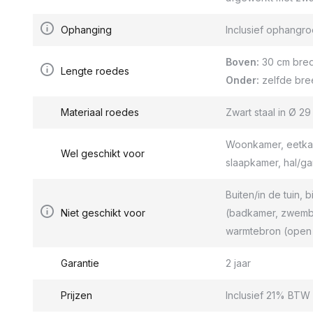
Ophanging
Inclusief ophang
Boven:
30 cm bred
Lengte roedes
Onder:
zelfde bre
Materiaal roedes
Zwart staal in Ø 2
Woonkamer, eetkam
Wel geschikt voor
slaapkamer, hal/g
Buiten/in de tuin, b
Niet geschikt voor
(badkamer, zwemba
warmtebron (open 
Garantie
2 jaar
Prijzen
Inclusief 21% BTW 