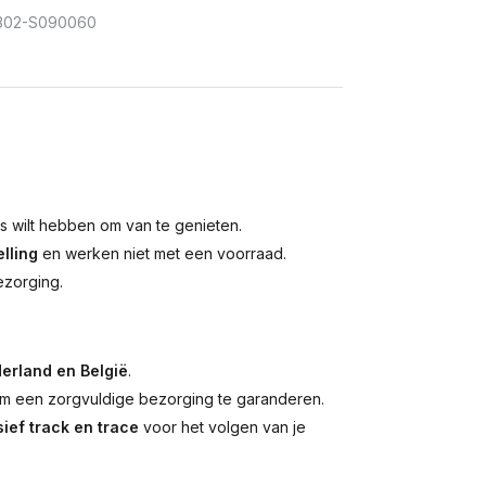
302-S090060
is wilt hebben om van te genieten.
lling
en werken niet met een voorraad.
ezorging.
erland en België
.
 een zorgvuldige bezorging te garanderen.
ief track en trace
voor het volgen van je