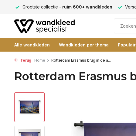
 -
ruim 600+ wandkleden
Verschillende formaten -
altijd e
Alle wandkleden
Wandkleden per thema
Populai
Terug
Home
Rotterdam Erasmus brug in de a...
Rotterdam Erasmus b