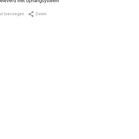
eleverd met ophangsysteem
jst toevoegen
Delen