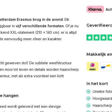
Ach
otterdam Erasmus brug in de avond
. Elk
Geverifieer
ijgbaar in
vijf verschillende formaten
. Of je nu
end XXL-statement (210 × 140 cm): er is altijd
imte eenvoudig meer sfeer en karakter.
Makkelijk en
t geweven stof. De subtiele weefstructuur
men mooi tot leven en details worden haarscherp
rieur, met als extra voordeel een licht
In het kort
Unieke fot
te hangen
Hoogwaardig
Haarscherpe
eed wordt geleverd met een stevige