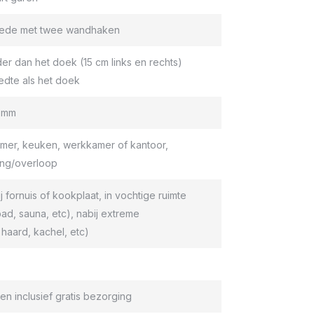
roede met twee wandhaken
er dan het doek (15 cm links en rechts)
edte als het doek
9 mm
er, keuken, werkkamer of kantoor,
ang/overloop
ij fornuis of kookplaat, in vochtige ruimte
d, sauna, etc), nabij extreme
haard, kachel, etc)
en inclusief gratis bezorging