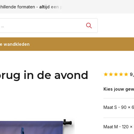
en passende maat
Vele blije klanten -
klantbeoordeling 9+
re wandkleden
rug in de avond
9
Kies jouw gew
Maat S - 90 x 
Maat M - 120 x