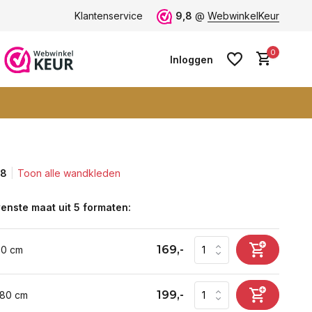
Grootste collectie -
Klantenservice
ruim 600+ wandkleden
9,8
@
WebwinkelKeur
0
Inloggen
,8
Toon alle wandkleden
Account aanmaken
Account aanmaken
enste maat uit 5 formaten:
169,-
60 cm
199,-
 80 cm