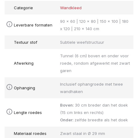
Categorie
Wandkleed
90 x 60 | 120 x 80 | 150 x 100 | 180
Leverbare formaten
x 120 | 210 x 140 cm
Textuur stof
Subtiele weefstructuur
Tunnel (6 cm) boven en onder voor
Afwerking
roede, rondom afgewerkt met zwart
garen
Inclusief ophangroede met twee
Ophanging
wandhaken
Boven:
30 cm breder dan het doek
Lengte roedes
(15 cm links en rechts)
Onder:
zelfde breedte als het doek
Materiaal roedes
Zwart staal in Ø 29 mm