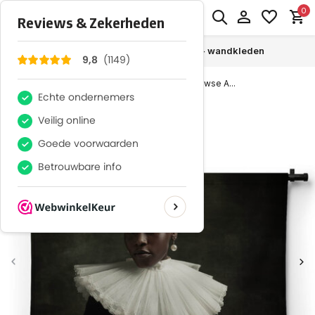
0
MENU
Grootste collectie -
ruim 600+ wandkleden
Terug
Home
Art-portret van middeleeuwse A...