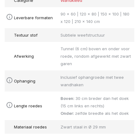
Categorie
Wandkleed
90 x 60 | 120 x 80 | 150 x 100 | 180
Leverbare formaten
x 120 | 210 x 140 cm
Textuur stof
Subtiele weefstructuur
Tunnel (6 cm) boven en onder voor
Afwerking
roede, rondom afgewerkt met zwart
garen
Inclusief ophangroede met twee
Ophanging
wandhaken
Boven:
30 cm breder dan het doek
Lengte roedes
(15 cm links en rechts)
Onder:
zelfde breedte als het doek
Materiaal roedes
Zwart staal in Ø 29 mm