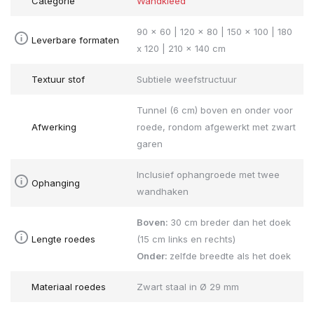
Categorie
Wandkleed
90 x 60 | 120 x 80 | 150 x 100 | 180
Leverbare formaten
x 120 | 210 x 140 cm
Textuur stof
Subtiele weefstructuur
Tunnel (6 cm) boven en onder voor
Afwerking
roede, rondom afgewerkt met zwart
garen
Inclusief ophangroede met twee
Ophanging
wandhaken
Boven:
30 cm breder dan het doek
Lengte roedes
(15 cm links en rechts)
Onder:
zelfde breedte als het doek
Materiaal roedes
Zwart staal in Ø 29 mm