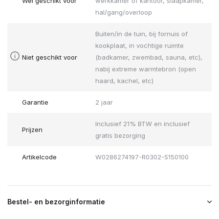
Wel geschikt voor
werkkamer of kantoor, slaapkamer,
hal/gang/overloop
Buiten/in de tuin, bij fornuis of
kookplaat, in vochtige ruimte
Niet geschikt voor
(badkamer, zwembad, sauna, etc),
nabij extreme warmtebron (open
haard, kachel, etc)
Garantie
2 jaar
Inclusief 21% BTW en inclusief
Prijzen
gratis bezorging
Artikelcode
W0286274197-R0302-S150100
Bestel- en bezorginformatie