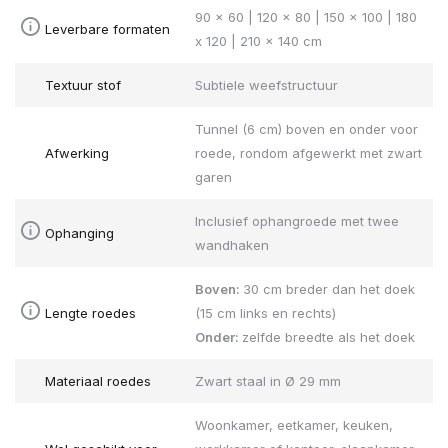
90 x 60 | 120 x 80 | 150 x 100 | 180
Leverbare formaten
x 120 | 210 x 140 cm
Textuur stof
Subtiele weefstructuur
Tunnel (6 cm) boven en onder voor
Afwerking
roede, rondom afgewerkt met zwart
garen
Inclusief ophangroede met twee
Ophanging
wandhaken
Boven:
30 cm breder dan het doek
Lengte roedes
(15 cm links en rechts)
Onder:
zelfde breedte als het doek
Materiaal roedes
Zwart staal in Ø 29 mm
Woonkamer, eetkamer, keuken,