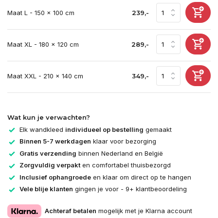
Maat L - 150 x 100 cm
239,-
Maat XL - 180 x 120 cm
289,-
Maat XXL - 210 x 140 cm
349,-
Wat kun je verwachten?
Elk wandkleed
individueel op bestelling
gemaakt
Binnen 5-7 werkdagen
klaar voor bezorging
Gratis verzending
binnen Nederland en België
Zorgvuldig verpakt
en comfortabel thuisbezorgd
Inclusief ophangroede
en klaar om direct op te hangen
Vele blije klanten
gingen je voor - 9+ klantbeoordeling
Achteraf betalen
mogelijk met je Klarna account