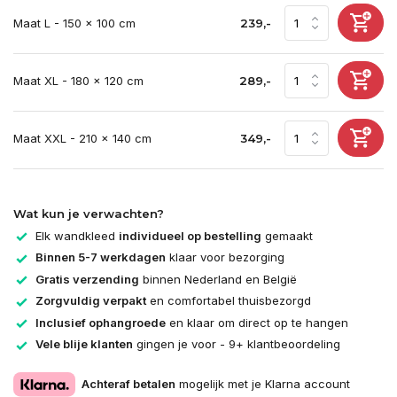
Maat L - 150 x 100 cm
239,-
Maat XL - 180 x 120 cm
289,-
Maat XXL - 210 x 140 cm
349,-
Wat kun je verwachten?
Elk wandkleed
individueel op bestelling
gemaakt
Binnen 5-7 werkdagen
klaar voor bezorging
Gratis verzending
binnen Nederland en België
Zorgvuldig verpakt
en comfortabel thuisbezorgd
Inclusief ophangroede
en klaar om direct op te hangen
Vele blije klanten
gingen je voor - 9+ klantbeoordeling
Achteraf betalen
mogelijk met je Klarna account