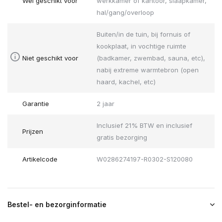
Wel geschikt voor
werkkamer of kantoor, slaapkamer,
hal/gang/overloop
Buiten/in de tuin, bij fornuis of
kookplaat, in vochtige ruimte
Niet geschikt voor
(badkamer, zwembad, sauna, etc),
nabij extreme warmtebron (open
haard, kachel, etc)
Garantie
2 jaar
Inclusief 21% BTW en inclusief
Prijzen
gratis bezorging
Artikelcode
W0286274197-R0302-S120080
Bestel- en bezorginformatie