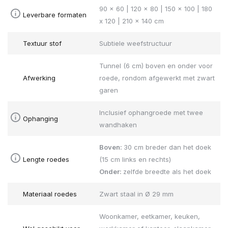
90 x 60 | 120 x 80 | 150 x 100 | 180
Leverbare formaten
x 120 | 210 x 140 cm
Textuur stof
Subtiele weefstructuur
Tunnel (6 cm) boven en onder voor
Afwerking
roede, rondom afgewerkt met zwart
garen
Inclusief ophangroede met twee
Ophanging
wandhaken
Boven:
30 cm breder dan het doek
Lengte roedes
(15 cm links en rechts)
Onder:
zelfde breedte als het doek
Materiaal roedes
Zwart staal in Ø 29 mm
Woonkamer, eetkamer, keuken,