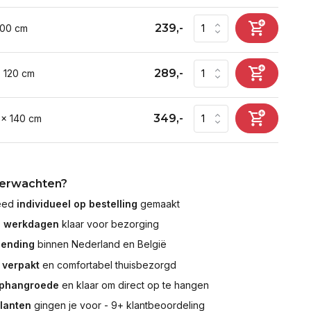
239,-
100 cm
289,-
x 120 cm
349,-
 x 140 cm
verwachten?
leed
individueel op bestelling
gemaakt
7 werkdagen
klaar voor bezorging
zending
binnen Nederland en België
 verpakt
en comfortabel thuisbezorgd
ophangroede
en klaar om direct op te hangen
klanten
gingen je voor - 9+ klantbeoordeling