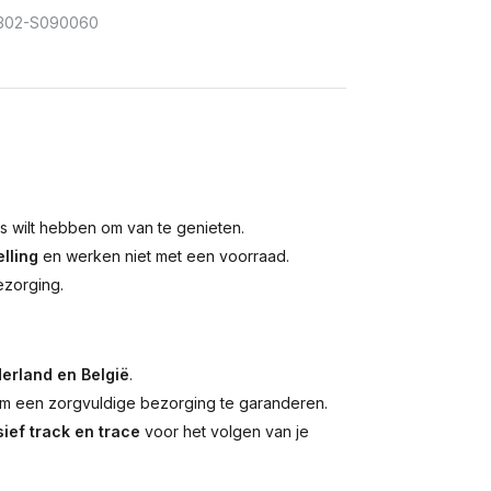
302-S090060
is wilt hebben om van te genieten.
lling
en werken niet met een voorraad.
ezorging.
erland en België
.
 een zorgvuldige bezorging te garanderen.
ief track en trace
voor het volgen van je