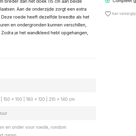
Compleet g
m breder dan het doek (15 cm aan beide
laatsen. Aan de onderzijde zorgt een extra
Aan verlangli
n. Deze roede heeft dezelfde breedte als het
muren en ondergronden kunnen verschillen,
 Zodra je het wandkleed hebt opgehangen,
| 150 x 100 | 180 x 120 | 210 x 140 cm
tuur
en en onder voor roede, rondom
rt garen