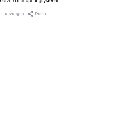
eleverd met ophangsysteem
jst toevoegen
Delen