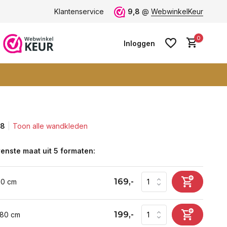
ten -
klantbeoordeling 9+
Klantenservice
Grootste collectie -
9,8
@
WebwinkelKeur
ruim 600+ wa
0
Inloggen
,8
Toon alle wandkleden
Account aanmaken
Account aanmaken
enste maat uit 5 formaten:
169,-
60 cm
199,-
 80 cm