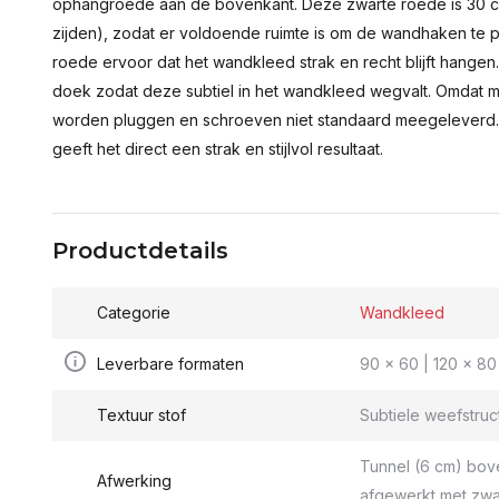
ophangroede aan de bovenkant. Deze zwarte roede is 30 c
zijden), zodat er voldoende ruimte is om de wandhaken te p
roede ervoor dat het wandkleed strak en recht blijft hange
doek zodat deze subtiel in het wandkleed wegvalt. Omdat 
worden pluggen en schroeven niet standaard meegeleverd.
geeft het direct een strak en stijlvol resultaat.
Productdetails
Categorie
Wandkleed
Leverbare formaten
90 x 60 | 120 x 80 
Textuur stof
Subtiele weefstruc
Tunnel (6 cm) bov
Afwerking
afgewerkt met zwa