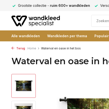
ng 9+
Grootste collectie -
ruim 600+ wandkleden
Versc
Alle wandkleden
Wandkleden per thema
Populai
Terug
Home
Waterval en oase in het bos
Waterval en oase in h