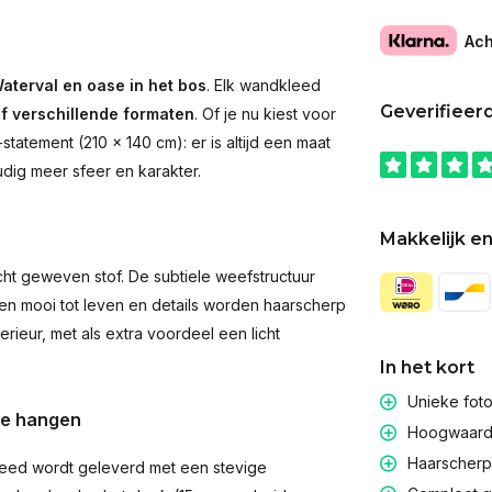
Ach
aterval en oase in het bos
. Elk wandkleed
Geverifieer
jf verschillende formaten
. Of je nu kiest voor
atement (210 × 140 cm): er is altijd een maat
udig meer sfeer en karakter.
Makkelijk en
t geweven stof. De subtiele weefstructuur
men mooi tot leven en details worden haarscherp
rieur, met als extra voordeel een licht
In het kort
Unieke fot
te hangen
Hoogwaardig
Haarscherpe
eed wordt geleverd met een stevige