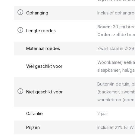
Ophanging
Inclusief ophang
Boven:
30 cm bred
Lengte roedes
Onder:
zelfde bre
Materiaal roedes
Zwart staal in Ø 2
Woonkamer, eetkam
Wel geschikt voor
slaapkamer, hal/g
Buiten/in de tuin, b
Niet geschikt voor
(badkamer, zwemba
warmtebron (open 
Garantie
2 jaar
Prijzen
Inclusief 21% BTW 