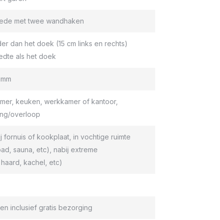
roede met twee wandhaken
er dan het doek (15 cm links en rechts)
edte als het doek
9 mm
er, keuken, werkkamer of kantoor,
ang/overloop
ij fornuis of kookplaat, in vochtige ruimte
d, sauna, etc), nabij extreme
haard, kachel, etc)
en inclusief gratis bezorging