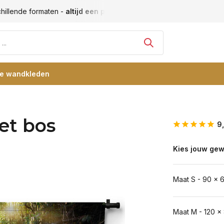
hillende formaten -
altijd een passende maat
Vele blije klan
re wandkleden
et bos
9
Kies jouw gew
Maat S - 90 x 
Maat M - 120 x