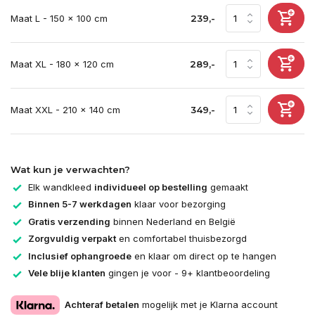
Maat L - 150 x 100 cm
239,-
Maat XL - 180 x 120 cm
289,-
Maat XXL - 210 x 140 cm
349,-
Wat kun je verwachten?
Elk wandkleed
individueel op bestelling
gemaakt
Binnen 5-7 werkdagen
klaar voor bezorging
Gratis verzending
binnen Nederland en België
Zorgvuldig verpakt
en comfortabel thuisbezorgd
Inclusief ophangroede
en klaar om direct op te hangen
Vele blije klanten
gingen je voor - 9+ klantbeoordeling
Achteraf betalen
mogelijk met je Klarna account