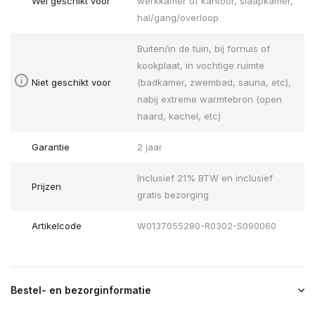
Wel geschikt voor
werkkamer of kantoor, slaapkamer,
hal/gang/overloop
Buiten/in de tuin, bij fornuis of
kookplaat, in vochtige ruimte
Niet geschikt voor
(badkamer, zwembad, sauna, etc),
nabij extreme warmtebron (open
haard, kachel, etc)
Garantie
2 jaar
Inclusief 21% BTW en inclusief
Prijzen
gratis bezorging
Artikelcode
W0137055280-R0302-S090060
Bestel- en bezorginformatie