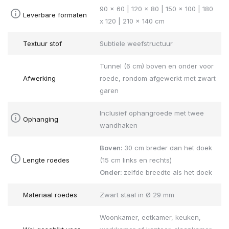
90 x 60 | 120 x 80 | 150 x 100 | 180
Leverbare formaten
x 120 | 210 x 140 cm
Textuur stof
Subtiele weefstructuur
Tunnel (6 cm) boven en onder voor
Afwerking
roede, rondom afgewerkt met zwart
garen
Inclusief ophangroede met twee
Ophanging
wandhaken
Boven:
30 cm breder dan het doek
Lengte roedes
(15 cm links en rechts)
Onder:
zelfde breedte als het doek
Materiaal roedes
Zwart staal in Ø 29 mm
Woonkamer, eetkamer, keuken,