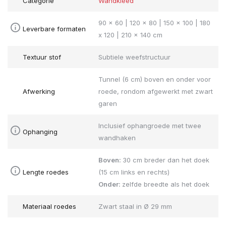
Categorie
Wandkleed
90 x 60 | 120 x 80 | 150 x 100 | 180
Leverbare formaten
x 120 | 210 x 140 cm
Textuur stof
Subtiele weefstructuur
Tunnel (6 cm) boven en onder voor
Afwerking
roede, rondom afgewerkt met zwart
garen
Inclusief ophangroede met twee
Ophanging
wandhaken
Boven:
30 cm breder dan het doek
Lengte roedes
(15 cm links en rechts)
Onder:
zelfde breedte als het doek
Materiaal roedes
Zwart staal in Ø 29 mm