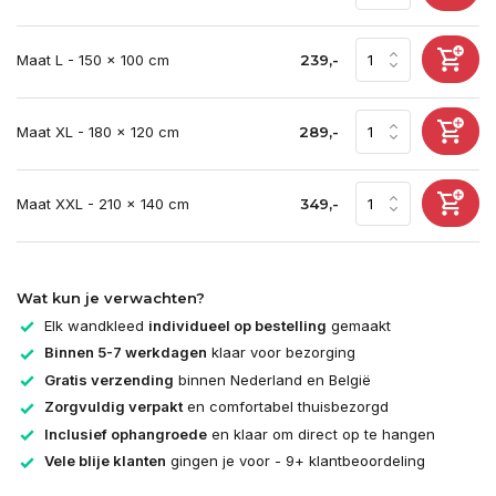
Maat L - 150 x 100 cm
239,-
Maat XL - 180 x 120 cm
289,-
Maat XXL - 210 x 140 cm
349,-
Wat kun je verwachten?
Elk wandkleed
individueel op bestelling
gemaakt
Binnen 5-7 werkdagen
klaar voor bezorging
Gratis verzending
binnen Nederland en België
Zorgvuldig verpakt
en comfortabel thuisbezorgd
Inclusief ophangroede
en klaar om direct op te hangen
Vele blije klanten
gingen je voor - 9+ klantbeoordeling