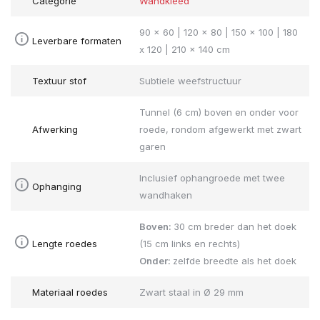
Categorie
Wandkleed
90 x 60 | 120 x 80 | 150 x 100 | 180
Leverbare formaten
x 120 | 210 x 140 cm
Textuur stof
Subtiele weefstructuur
Tunnel (6 cm) boven en onder voor
Afwerking
roede, rondom afgewerkt met zwart
garen
Inclusief ophangroede met twee
Ophanging
wandhaken
Boven:
30 cm breder dan het doek
Lengte roedes
(15 cm links en rechts)
Onder:
zelfde breedte als het doek
Materiaal roedes
Zwart staal in Ø 29 mm