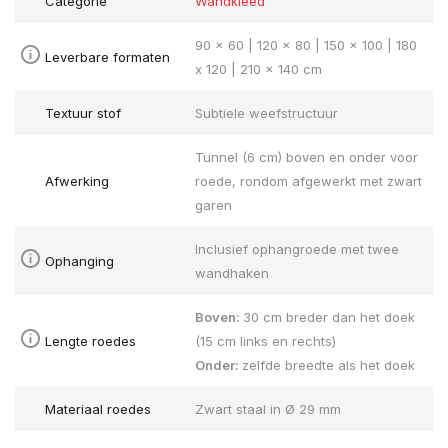
Categorie
Wandkleed
90 x 60 | 120 x 80 | 150 x 100 | 180
Leverbare formaten
x 120 | 210 x 140 cm
Textuur stof
Subtiele weefstructuur
Tunnel (6 cm) boven en onder voor
Afwerking
roede, rondom afgewerkt met zwart
garen
Inclusief ophangroede met twee
Ophanging
wandhaken
Boven:
30 cm breder dan het doek
Lengte roedes
(15 cm links en rechts)
Onder:
zelfde breedte als het doek
Materiaal roedes
Zwart staal in Ø 29 mm